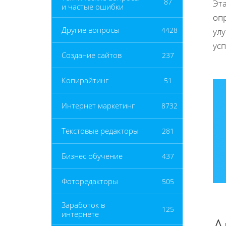
87
Эт
и частые ошибки
опр
Другие вопросы
4428
ул
ус
Создание сайтов
237
Копирайтинг
51
Интернет маркетинг
8732
Текстовые редакторы
281
Бизнес обучение
437
Фоторедакторы
505
Заработок в
125
интернете
А