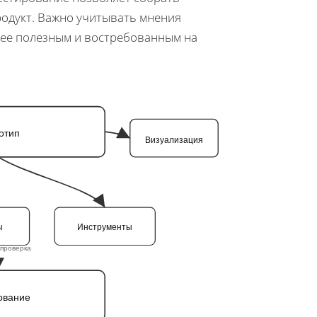
родукт. Важно учитывать мнения
лее полезным и востребованным на
отип
Визуализация
ы
Инструменты
проверка
ование