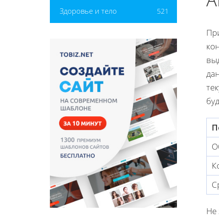
Здоровье и тело
521
Пр
кон
вы
дан
тек
бу
П
О
К
С
Не