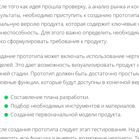
ле того как идея прошла проверку, а анализ рынка и к
зультаты, необходимо приступить к созданию прототипа
чальную версию продукта, которая содержит ключевые 
знеспособность. Для этого важно определить необходим
тко сформулировать требования к продукту.
здание прототипа может включать использование черт
делей. Это дает возможность визуализировать продукт 
нней стадии. Прототип должен быть достаточно просты
овные функции, которые будут доступны в конечной ве
Составление плана разработки.
Подбор необходимых инструментов и материалов.
Создание первоначальной модели продукта.
ле создания прототипа следует этап тестирования. На
оверить все функции и выявить возможные недочеты. Т