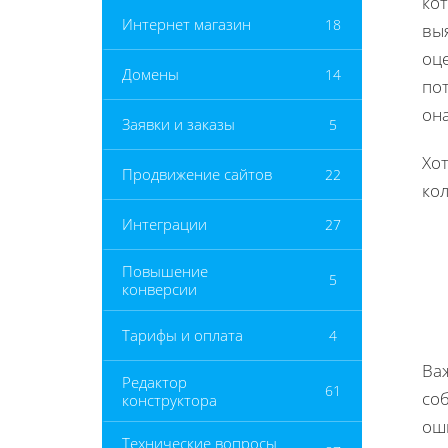
ко
Интернет магазин
18
вы
оце
Домены
14
пот
он
Заявки и заказы
5
Хот
Продвижение сайтов
22
ко
Интеграции
27
Повышение
5
конверсии
Тарифы и оплата
4
Ва
Редактор
61
со
конструктора
ош
Технические вопросы