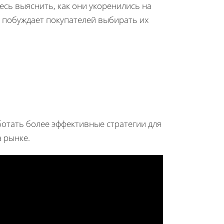
есь выяснить, как они укоренились на
 побуждает покупателей выбирать их
отать более эффективные стратегии для
 рынке.