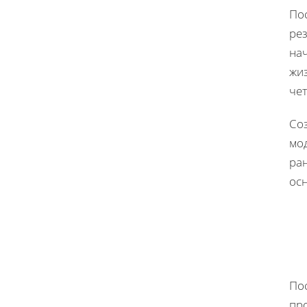
Пос
ре
на
жи
че
Со
мо
ра
осн
Пос
пр