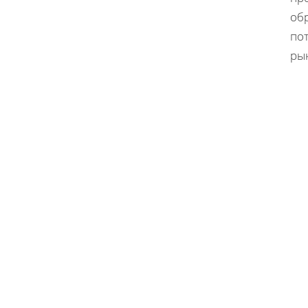
об
по
ры