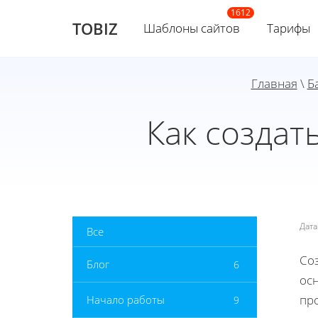
TOBIZ
Шаблоны сайтов
Тарифы
Главная
\
Б
Как создат
Дат
Все
Соз
Блог
6
ос
про
Начало работы
9