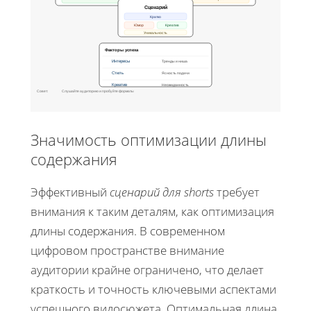
Сценарий
Кратко
Юмор
Креатив
Уникальность
Факторы успеха
Интересы
Тренды и ниша
Стиль
Ясность подачи
Креатив
Неожиданность
Совет:
Слушайте аудиторию и пробуйте форматы
Значимость оптимизации длины
содержания
Эффективный
сценарий для shorts
требует
внимания к таким деталям, как оптимизация
длины содержания. В современном
цифровом пространстве внимание
аудитории крайне ограничено, что делает
краткость и точность ключевыми аспектами
успешного видосюжета. Оптимальная длина