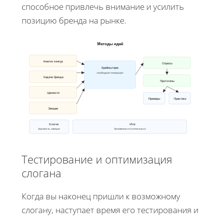
способное привлечь внимание и усилить
позицию бренда на рынке.
Методы идей
Анализ конкур
Опросы
Брейншторм
свободная генерация
Задачи бренда
Прототипы
Ценности
Примеры
Практики
Эмоции
Ключи
Итог
Краткость, эмоции
Запомниться и отличаться
Тестирование и оптимизация
слогана
Когда вы наконец пришли к возможному
слогану, наступает время его тестирования и