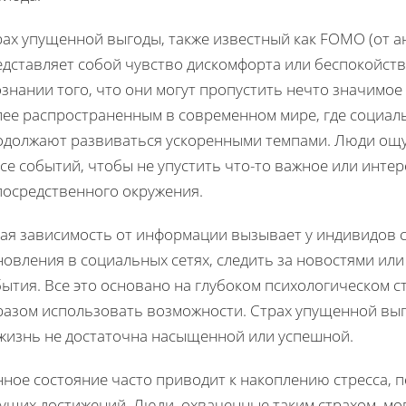
ах упущенной выгоды, также известный как FOMO (от англ
едставляет собой чувство дискомфорта или беспокойст
знании того, что они могут пропустить нечто значимое 
лее распространенным в современном мире, где социал
одолжают развиваться ускоренными темпами. Люди ощ
се событий, чтобы не упустить что-то важное или инте
посредственного окружения.
кая зависимость от информации вызывает у индивидов 
новления в социальных сетях, следить за новостями ил
бытия. Все это основано на глубоком психологическом 
разом использовать возможности. Страх упущенной выг
 жизнь не достаточна насыщенной или успешной.
нное состояние часто приводит к накоплению стресса,
ущих достижений. Люди, охваченные таким страхом, мо