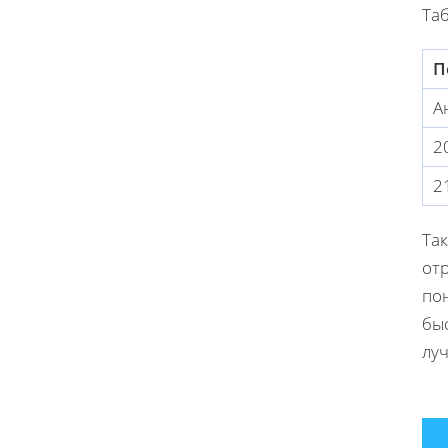
Та
П
А
2
2
Та
от
по
бы
луч