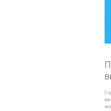
П
в
Ст
яв
эк