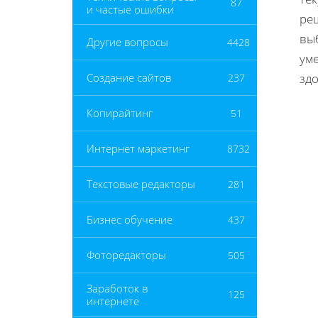
87
и частые ошибки
ре
выб
Другие вопросы
4428
ум
зд
Создание сайтов
237
Копирайтинг
51
Интернет маркетинг
8732
Текстовые редакторы
281
Бизнес обучение
437
Фоторедакторы
505
Заработок в
125
интернете