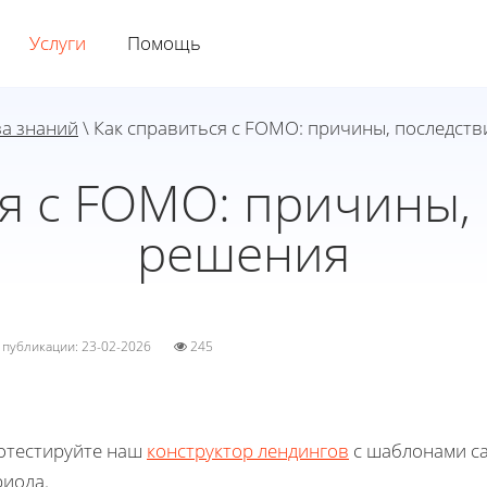
Услуги
Помощь
за знаний
\ Как справиться с FOMO: причины, последств
я с FOMO: причины,
решения
а публикации: 23-02-2026
245
отестируйте наш
конструктор лендингов
с шаблонами са
риода.