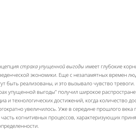
нцепция
страха упущенной выгоды
имеет глубокие корн
веденческой экономики. Еще с незапамятных времен люд
ут быть реализованы, и это вызывало чувство тревоги.
трах упущенной выгоды" получил широкое распростране
диа и технологических достижений, когда количество д
гократно увеличилось. Уже в середине прошлого века 
к часть когнитивных процессов, характеризующих прин
определенности.