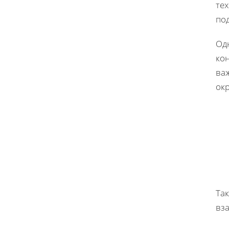
те
под
Одн
кон
ва
ок
Та
вз