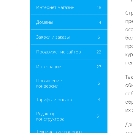
Интернет магазин
18
Стр
пр
Домены
14
осо
Заявки и заказы
5
бо
пр
Продвижение сайтов
22
кур
не
Интеграции
27
Та
Повышение
5
об
конверсии
со
Тарифы и оплата
4
об
их
Редактор
61
конструктора
Да
Технические вопросы
тек