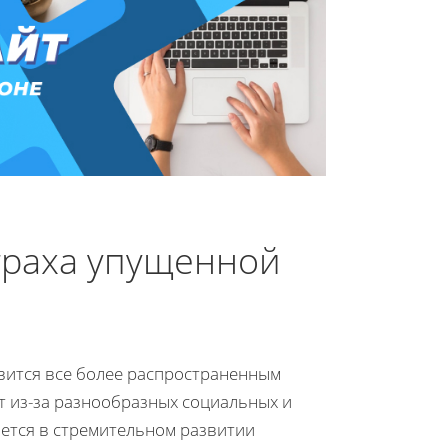
траха упущенной
вится все более распространенным
т из-за разнообразных социальных и
ается в стремительном развитии