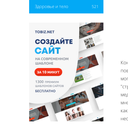
Здоровье и тело
521
Ко
по
мог
"с
ме
мно
ка
не