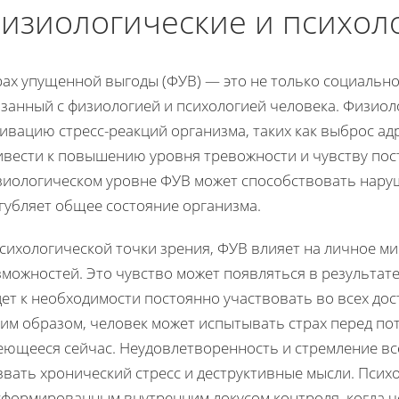
изиологические и психол
ах упущенной выгоды (ФУВ) — это не только социальное
язанный с физиологией и психологией человека. Физиол
ивацию стресс-реакций организма, таких как выброс ад
ивести к повышению уровня тревожности и чувству пос
зиологическом уровне ФУВ может способствовать наруш
губляет общее состояние организма.
психологической точки зрения, ФУВ влияет на личное 
можностей. Это чувство может появляться в результате
дет к необходимости постоянно участвовать во всех до
им образом, человек может испытывать страх перед пот
еющееся сейчас. Неудовлетворенность и стремление вс
вать хронический стресс и деструктивные мысли. Психо
сформированным внутренним локусом контроля, когда ч