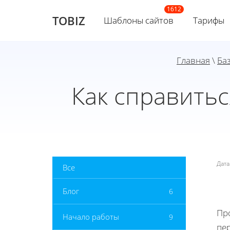
TOBIZ
Шаблоны сайтов
Тарифы
Главная
\
Ба
Как справитьс
Дат
Все
Блог
6
Пр
Начало работы
9
пе