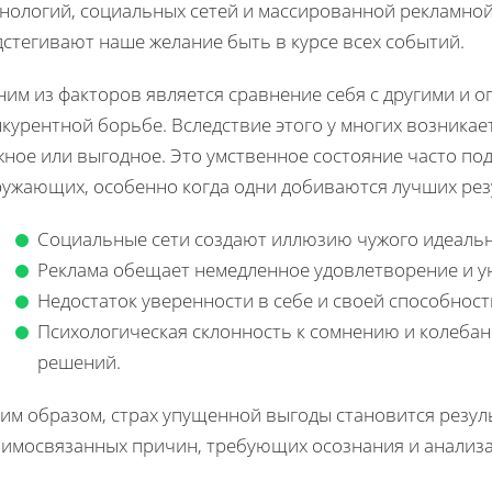
хнологий, социальных сетей и массированной рекламно
стегивают наше желание быть в курсе всех событий.
им из факторов является сравнение себя с другими и о
курентной борьбе. Вследствие этого у многих возникает
жное или выгодное. Это умственное состояние часто по
ружающих, особенно когда одни добиваются лучших рез
Социальные сети создают иллюзию чужого идеальн
Реклама обещает немедленное удовлетворение и у
Недостаток уверенности в себе и своей способнос
Психологическая склонность к сомнению и колебан
решений.
ким образом, страх упущенной выгоды становится резу
аимосвязанных причин, требующих осознания и анализа