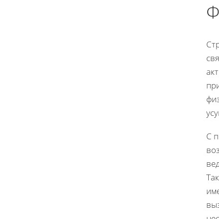
Ф
Стр
св
акт
пр
фи
усу
С 
воз
ве
Так
им
выз
не