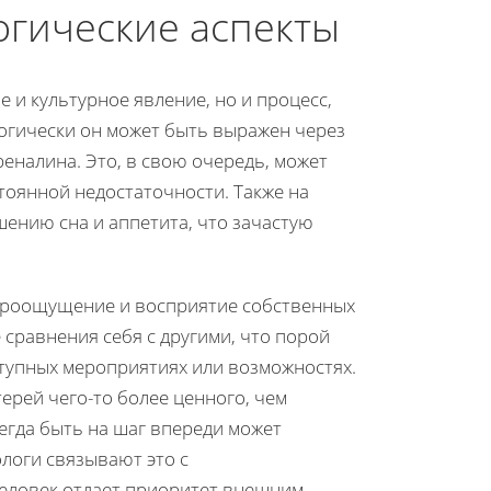
огические аспекты
 и культурное явление, но и процесс,
огически он может быть выражен через
реналина. Это, в свою очередь, может
тоянной недостаточности. Также на
ению сна и аппетита, что зачастую
мироощущение и восприятие собственных
 сравнения себя с другими, что порой
ступных мероприятиях или возможностях.
ерей чего-то более ценного, чем
егда быть на шаг впереди может
логи связывают это с
еловек отдает приоритет внешним