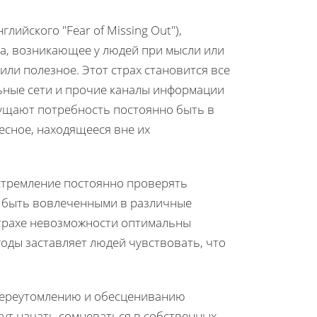
ийского "Fear of Missing Out"),
ва, возникающее у людей при мысли или
или полезное. Этот страх становится все
ьные сети и прочие каналы информации
ущают потребность постоянно быть в
ресное, находящееся вне их
стремление постоянно проверять
и быть вовлеченными в различные
страхе невозможности оптимальны
оды заставляет людей чувствовать, что
 переутомлению и обесцениванию
гут начать сомневаться в собственных