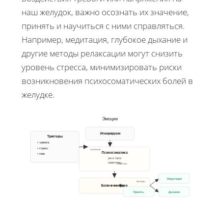
наш желудок, важно осознать их значение,
принять и научиться с ними справляться.
Например, медитация, глубокое дыхание и
другие методы релаксации могут снизить
уровень стресса, минимизировать риски
возникновения психосоматических болей в
желудке.
Эмоции
Игнорируем
Триггеры
• тревога
• стресс
влияние
Психосоматика
• гнев
ум и тело
симптомы
симптом
Медитация
методы
Боли в желудке
Принять
Дыхание