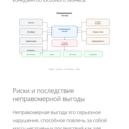
Неправомерная
выгода
Слабый
Взятки
контроль
Неправомерная
выгода
Инсайдер
Низкая этика
Аффилиация
Непрозрачность
Сложно
доказать
Злоупотр.
Вн. контроль
Аудит
Культура
Сотруднич.
Формы → Причины → Последствия → Меры
Риски и последствия
неправомерной выгоды
Неправомерная выгода это серьезное
нарушение, способное повлечь за собой
массу негативных последствий как для