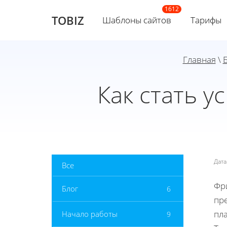
TOBIZ
Шаблоны сайтов
Тарифы
Главная
\
Как стать 
Дат
Все
Фр
Блог
6
пр
пл
Начало работы
9