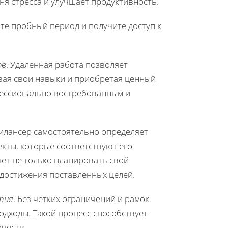
я стресса и улучшает продуктивность.
йте пробный период и получите доступ к
ов
. Удаленная работа позволяет
ивая свои навыки и приобретая ценный
офессионально востребованным и
рилансер самостоятельно определяет
екты, которые соответствуют его
яет не только планировать свой
я достижения поставленных целей.
тия
. Без четких ограничений и рамок
одходы. Такой процесс способствует
честв.