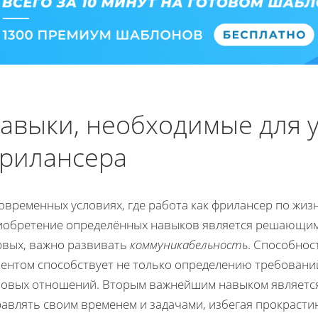
авыки, необходимые для 
рилансера
овременных условиях, где работа как фрилансер по жиз
иобретение определённых навыков является решающим ф
рвых, важно развивать
коммуникабельность
. Способнос
иентом способствует не только определению требовани
ловых отношений. Вторым важнейшим навыком являетс
равлять своим временем и задачами, избегая прокрасти