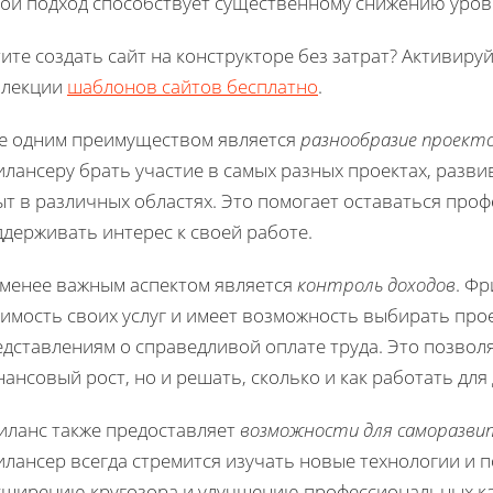
кой подход способствует существенному снижению уровн
ите создать сайт на конструкторе без затрат? Активиру
ллекции
шаблонов сайтов бесплатно
.
е одним преимуществом является
разнообразие проект
лансеру брать участие в самых разных проектах, разв
ыт в различных областях. Это помогает оставаться пр
держивать интерес к своей работе.
 менее важным аспектом является
контроль доходов
. Ф
имость своих услуг и имеет возможность выбирать про
дставлениям о справедливой оплате труда. Это позвол
ансовый рост, но и решать, сколько и как работать дл
иланс также предоставляет
возможности для саморазви
лансер всегда стремится изучать новые технологии и п
сширению кругозора и улучшению профессиональных ка