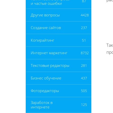
87
и частые ошибки
Другие вопросы
4428
Создание сайтов
237
Копирайтинг
51
Та
пр
Интернет маркетинг
8732
Текстовые редакторы
281
Бизнес обучение
437
Фоторедакторы
505
Заработок в
125
интернете