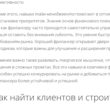
фективности.
оме этого, навыки
тайм-менеджмента
помогают в опти
сстановке приоритетов. Знание основ
финансового план
 как фрилансеру часто приходится самостоятельно упра
льзя оставить без внимания
гибкость
. Это умение быст
ебованиям рынка. Хороший фрилансер открывает двери
тодикам, которые важны для улучшения и расширения п
 менее важно также развивать
творческое мышление
, ч
шения в сложных проектах. Все эти навыки в комплексе
особен успешно конкурировать на рынке и добиваться п
илансера более устойчивой и успешной.
ак найти клиентов и строи