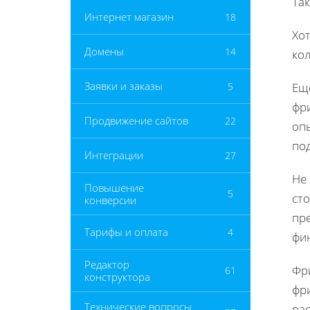
Та
Интернет магазин
18
Хот
Домены
14
ко
Заявки и заказы
5
Ещ
фри
Продвижение сайтов
22
оп
под
Интеграции
27
Не
Повышение
5
сто
конверсии
пре
Тарифы и оплата
4
фин
Редактор
Фр
61
конструктора
фри
Технические вопросы
ра