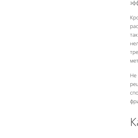
эф
Кр
ра
так
не
тр
ме
Не
ре
сп
фр
К