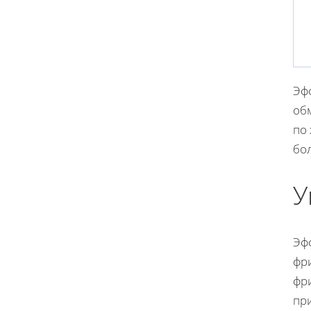
Эфф
об
по
бо
У
Эф
фри
фр
пр