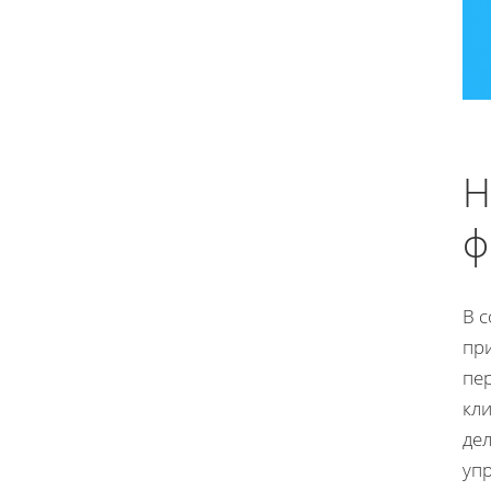
Н
ф
В с
пр
пе
кл
де
уп