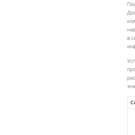
Пои
Дос
кли
нав
в с
ин
Усп
пр
ра
зн
С