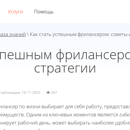
Услуги
Помощь
База знаний
\ Как стать успешным фрилансером: советы 
успешным фрилансеро
стратегии
а публикации: 16-11-2025
267
илансер по жизни выбирает для себя работу, предост
еимуществ. Одним из ключевых моментов является
гибк
анирует рабочий день, может выбирать наиболее удобно