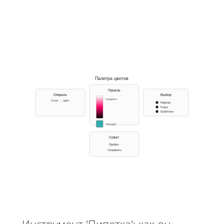
Палитра цветов
Панель
Открыть
Выбор
Градиент
Окно → Цвет
Маркер
Коды
Шаблоны
Текущий
Совет
Пробел
Сохранить