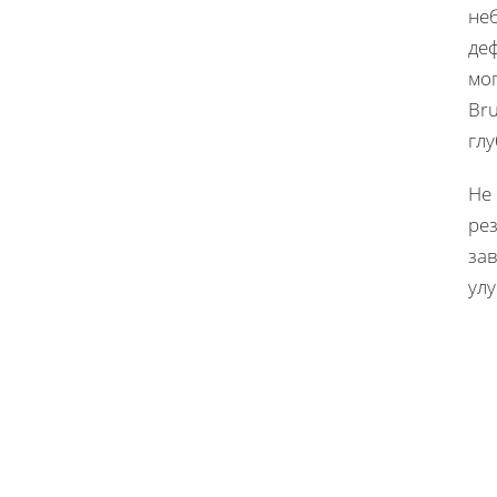
не
де
мо
Br
гл
Не
рез
зав
ул