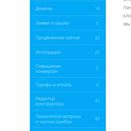
пан
Домены
14
кло
Заявки и заказы
5
мы
Продвижение сайтов
22
Интеграции
27
Повышение
5
конверсии
Тарифы и оплата
4
Редактор
61
конструктора
Технические вопросы
87
и частые ошибки