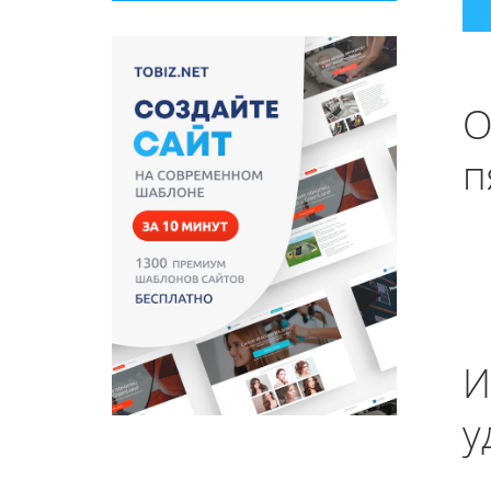
О
п
И
у