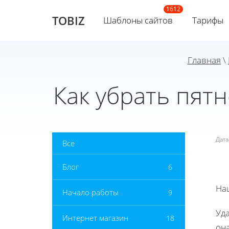
TOBIZ
Шаблоны сайтов
Тарифы
Главная
\
Как убрать пят
Дат
Все
Блог
6
На
Начало работы
9
Уд
Интернет магазин
18
она