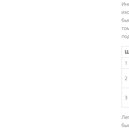
Инс
из
бы
то
по
Ш
1
2
3
Лег
бы