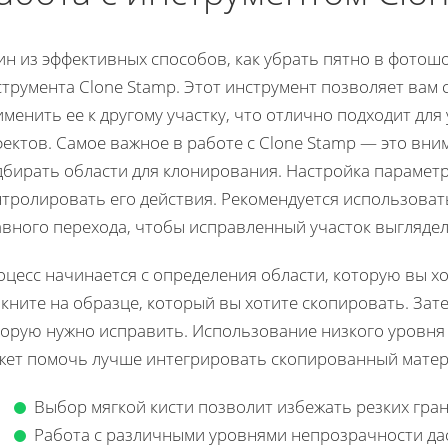
ин из эффективных способов, как убрать пятно в фотош
трумента Clone Stamp. Этот инструмент позволяет вам
менить ее к другому участку, что отлично подходит дл
ектов. Самое важное в работе с Clone Stamp — это вни
дбирать области для клонирования. Настройка парамет
нтролировать его действия. Рекомендуется использоват
авного перехода, чтобы исправленный участок выглядел
оцесс начинается с определения области, которую вы х
кните на образце, который вы хотите скопировать. Зат
торую нужно исправить. Использование низкого уровн
жет помочь лучше интегрировать скопированный матер
Выбор мягкой кисти позволит избежать резких гран
Работа с различными уровнями непрозрачности дас