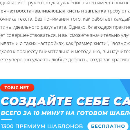
ждый из инструментов для удаления пятен имеет свои о
чечная восстанавливающая кисть
и
заплатка
требуют а
очника текста. Без понимания того, как работает кажды
тичь идеального результата. Однако, благодаря практи
дет совершенствоваться, и вы сможете значительно улу
ывать и о таких настройках, как "размер кисти", "возмо
дходя к процессу внимательно и методично, вы научите
ете уверенно удалять любые дефекты, создавая красив