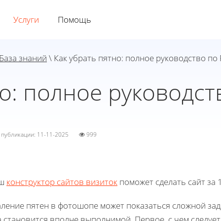
Услуги
Помощь
База знаний
\ Как убрать пятно: полное руководство по
но: полное руководст
а публикации: 11-11-2025
999
ш
конструктор сайтов визиток
поможет сделать сайт за 1
аление пятен в фотошопе может показаться сложной за
 становится вполне выполнимой. Первое, с чем следуе