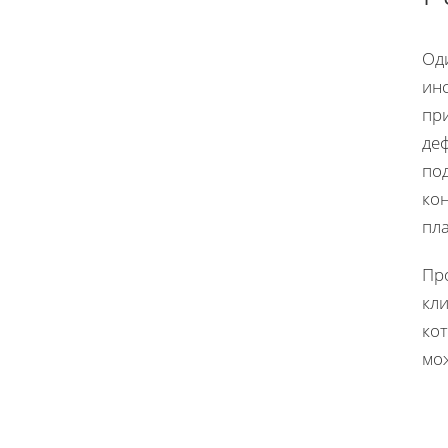
Од
инс
при
деф
по
ко
пл
Пр
кли
ко
мо