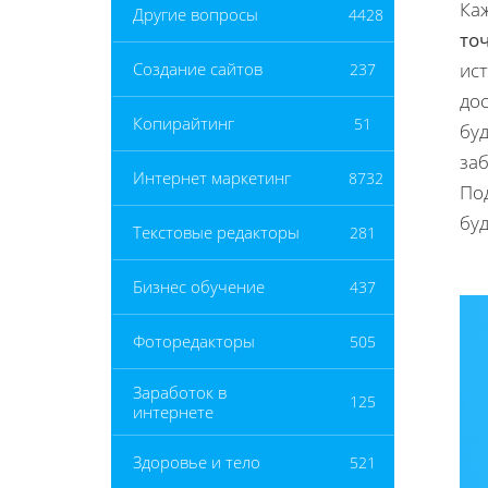
Ка
Другие вопросы
4428
то
ист
Создание сайтов
237
дос
Копирайтинг
51
бу
заб
Интернет маркетинг
8732
По
буд
Текстовые редакторы
281
Бизнес обучение
437
Фоторедакторы
505
Заработок в
125
интернете
Здоровье и тело
521