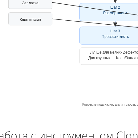
Заплатка
Шаг 2
Размер кисти
Клон штамп
Шаг 3
Провести кисть
Лучше для мелких дефект
Для крупных — Клон/Запла
Короткие подсказки: шаги, плюсы,
абота с инструментом Clo