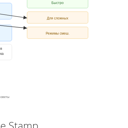
Быстро
Для сложных
Режимы смеш.
ов
тка
 советы
ne Stamp