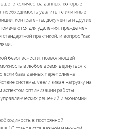
льшого количества данных, которые
т необходимость удалить те или иные
иции, контрагенты, документы и другие
 помечаются для удаления, прежде чем
 стандартной практикой, и вопрос "как
лями.
ерой безопасности, позволяющей
зможность в любое время вернуться к
о если база данных переполнена
ствие системы, увеличивая нагрузку на
м аспектом оптимизации работы
и управленческих решений и экономии
необходимость в постоянной
в в 1С становится важной и нужной