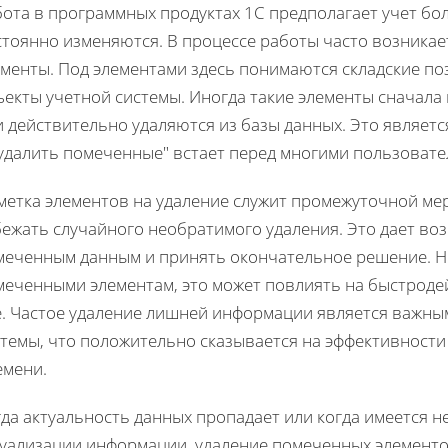
бота в программных продуктах 1С предполагает учет бо
стоянно изменяются. В процессе работы часто возникае
менты. Под элементами здесь понимаются складские поз
екты учетной системы. Иногда такие элементы сначала
 действительно удаляются из базы данных. Это является
 удалить помеченные" встает перед многими пользовате
метка элементов на удаление служит промежуточной м
бежать случайного необратимого удаления. Это дает во
меченным данным и принять окончательное решение. Н
меченными элементам, это может повлиять на быстродей
е. Частое удаление лишней информации является важны
стемы, что положительно сказывается на эффективност
емени.
гда актуальность данных пропадает или когда имеется 
туализации информации, удаление помеченных элементо