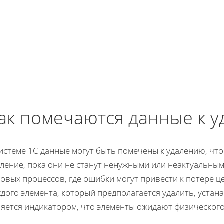
ак помечаются данные к у
системе 1С данные могут быть помечены к удалению, чт
ление, пока они не станут ненужными или неактуальным
овых процессов, где ошибки могут привести к потере ц
дого элемента, который предполагается удалить, устан
ляется индикатором, что элементы ожидают физического