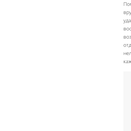
Пом
вр
уд
вос
во
отд
нел
ка