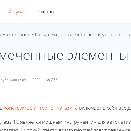
Услуги
Помощь
\
База знаний
\ Как удалить помеченные элементы в 1С
омеченные элементы
а публикации: 09-11-2025
286
ш
конструктор интернет магазина
включает в себя все д
стема 1С является мощным инструментом для автоматиз
едлагает широкий спектр возможностей для управления