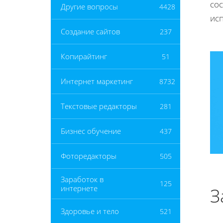
со
Другие вопросы
4428
ис
Создание сайтов
237
Копирайтинг
51
Интернет маркетинг
8732
Текстовые редакторы
281
Бизнес обучение
437
Фоторедакторы
505
Заработок в
125
интернете
З
Здоровье и тело
521