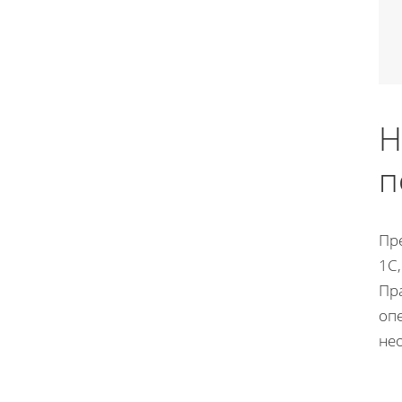
Н
п
Пр
1С
Пр
опе
не