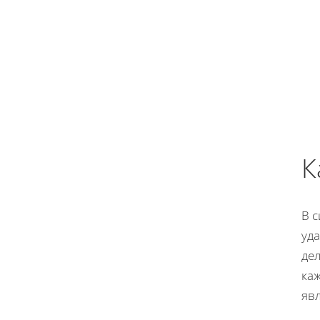
К
В 
уда
дел
каж
яв