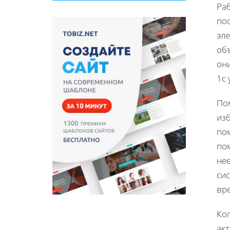
Ра
по
эле
объ
они
1с
По
из
по
по
не
си
вр
Ко
ак