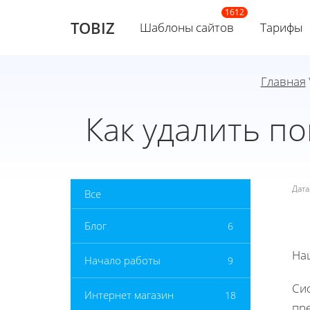
TOBIZ
Шаблоны сайтов
Тарифы
Главная
Как удалить п
Дат
Все
Блог
6
На
Начало работы
9
Си
Интернет магазин
18
пр