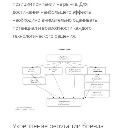
позиции компании на рынке. Для
достижения наибольшего эффекта
необходимо внимательно оценивать
потенциал и возможности каждого
технологического решения.
Инновации
Проблема
Как применять
Анализ
Инвестиции
Инфраструктура
Обучение
Технологии
Анализ ЦА
R&D
ИТ-обновление
Персонал
ИИ
Лучший сервис
Партнёры
Стартапы
Большие данные
Анализ рынка
Облачные
Снижение затрат
Преимущество
Устойчивый рост
Ключевые элементы
Проблема → Стратегии → Результат
Укрепление репутации бренда