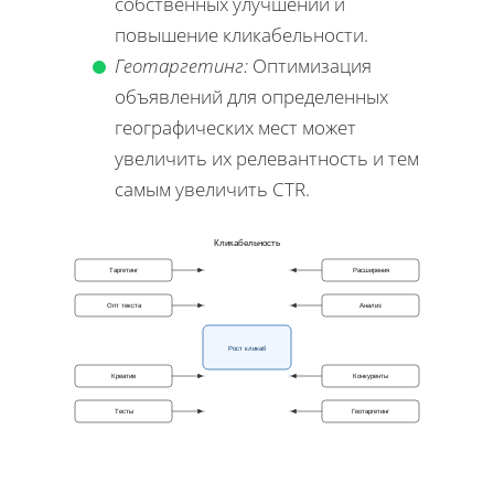
собственных улучшений и
повышение кликабельности.
Геотаргетинг:
Оптимизация
объявлений для определенных
географических мест может
увеличить их релевантность и тем
самым увеличить CTR.
Кликабельность
Таргетинг
Расширения
Опт текста
Анализ
Рост кликаб
Креатив
Конкуренты
Тесты
Геотаргетинг