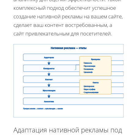
комплексный подход обеспечит успешное
создание нативной рекламы на вашем сайте,
сделает ваш контент востребованным, а
сайт привлекательным для посетителей.
Нативная реклама — этапы
Аудитория
Принципы
• Нативность
• Персонализация
Конкуренты
• Не навязывать
• Ценная инфо
Контент
Советы
• Делите уровни
• Видео и графика
Мультимедиа
• Следите за метриками
Аналитика
Процесс: анализ → контент → мультимедиа → анализ
Адаптация нативной рекламы под