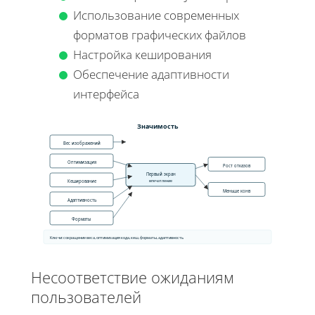
Использование современных
форматов графических файлов
Настройка кеширования
Обеспечение адаптивности
интерфейса
Значимость
Вес изображений
Оптимизация
Рост отказов
Первый экран
впечатление
Кеширование
Меньше конв
Адаптивность
Форматы
Ключи: сокращение веса, оптимизация кода, кеш, форматы, адаптивность
Несоответствие ожиданиям
пользователей