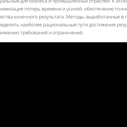
туальным для бизнеса и промышленных отраслей. К осн
нимизация потерь времени и усилий, обеспечение точно
чества конечного результата. Методы, выработанные в
ределить наиболее рациональные пути достижения резул
ниманию требований и ограничений.