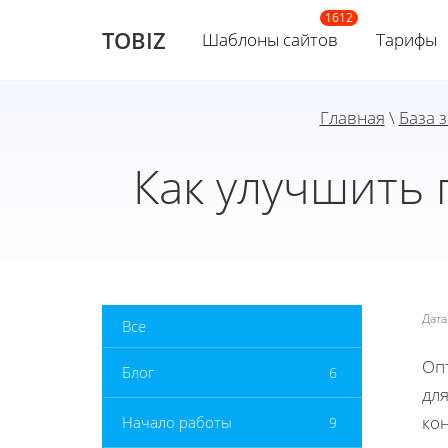
TOBIZ
Шаблоны сайтов
Тарифы
Главная
\
База 
Как улучшить
Дат
Все
Оп
Блог
6
дл
ко
Начало работы
9