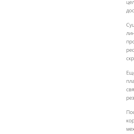
це
дос
Су
ли
пр
рес
ск
Ещ
пл
св
рез
По
ко
ме