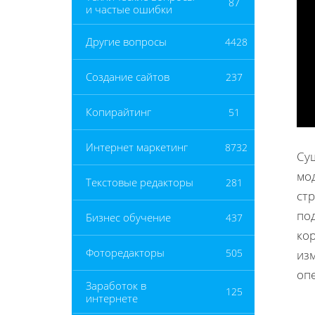
87
и частые ошибки
Другие вопросы
4428
Создание сайтов
237
Копирайтинг
51
Интернет маркетинг
8732
Су
мо
Текстовые редакторы
281
стр
по
Бизнес обучение
437
ко
Фоторедакторы
505
из
оп
Заработок в
125
интернете