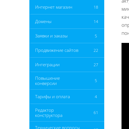
ак
Интернет магазин
18
ми
ка
Домены
14
оп
по
Заявки и заказы
5
Продвижение сайтов
22
Интеграции
27
Повышение
5
конверсии
Тарифы и оплата
4
Редактор
61
конструктора
Технические вопросы