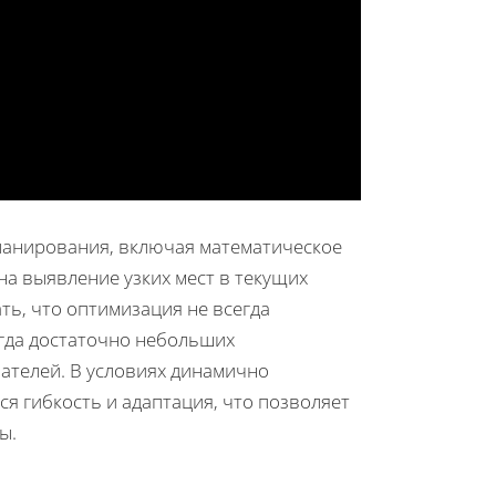
ланирования, включая математическое
а выявление узких мест в текущих
ть, что оптимизация не всегда
гда достаточно небольших
ателей. В условиях динамично
 гибкость и адаптация, что позволяет
ы.