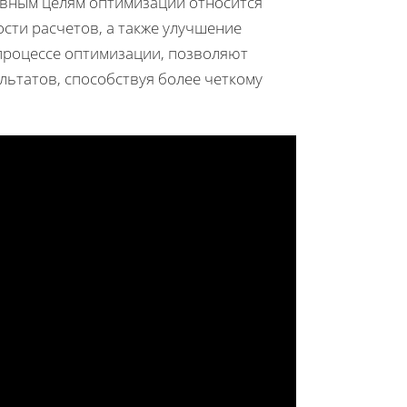
овным целям оптимизации относится
сти расчетов, а также улучшение
 процессе оптимизации, позволяют
ьтатов, способствуя более четкому