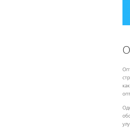
О
Оп
стр
ка
оп
Одн
обо
ул