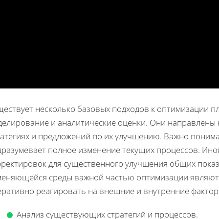
ществует несколько базовых подходов к оптимизации п
делирование и аналитические оценки. Они направлены н
атегиях и предложений по их улучшению. Важно понима
дразумевает полное изменение текущих процессов. Ино
рректировок для существенного улучшения общих показ
меняющейся среды важной частью оптимизации являются
еративно реагировать на внешние и внутренние фактор
Анализ существующих стратегий и процессов.