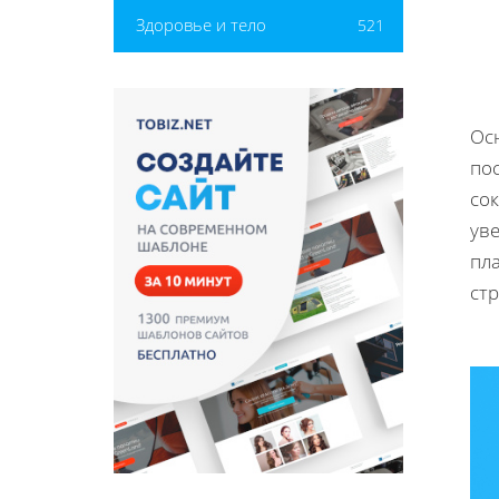
Здоровье и тело
521
Ос
по
со
ув
пл
ст