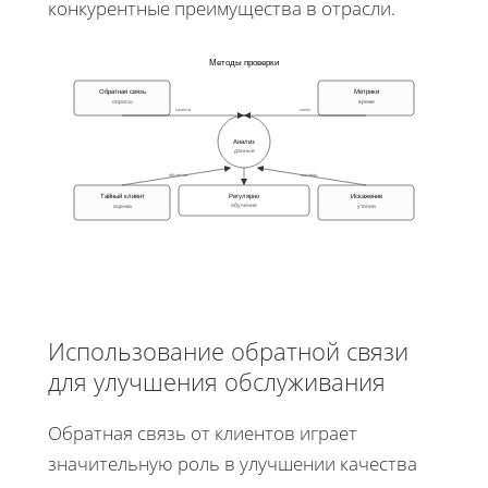
конкурентные преимущества в отрасли.
Методы проверки
Обратная связь
Метрики
опросы
время
качеств.
колич.
Анализ
данные
объектив.
мотивац.
Тайный клиент
Регулярно
Искажение
обучение
оценка
утопия
Использование обратной связи
для улучшения обслуживания
Обратная связь от клиентов играет
значительную роль в улучшении качества