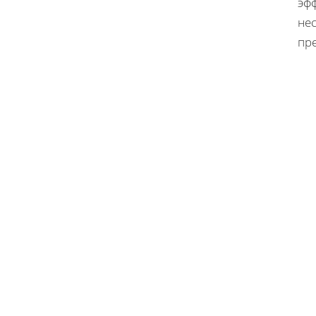
эфф
нес
пр