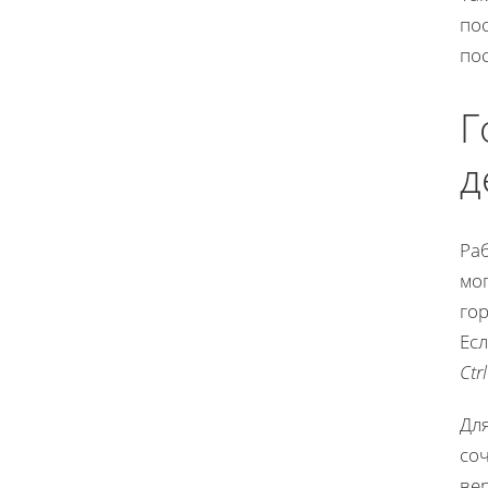
по
по
Г
д
Раб
мог
го
Ес
Ctr
Для
со
ве