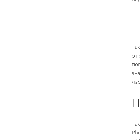
Та
от 
по
зн
час
П
Так
Ph