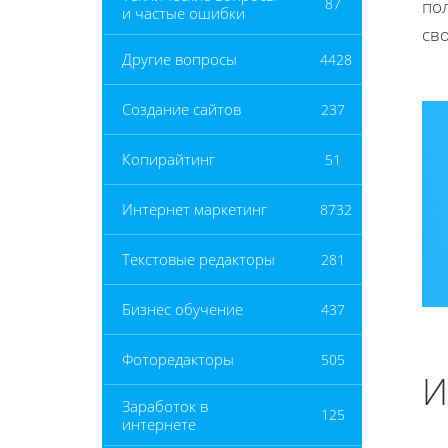
87
по
и частые ошибки
сво
Другие вопросы
4428
Создание сайтов
237
Копирайтинг
51
Интернет маркетинг
8732
Текстовые редакторы
281
Бизнес обучение
437
Фоторедакторы
505
И
Заработок в
125
интернете