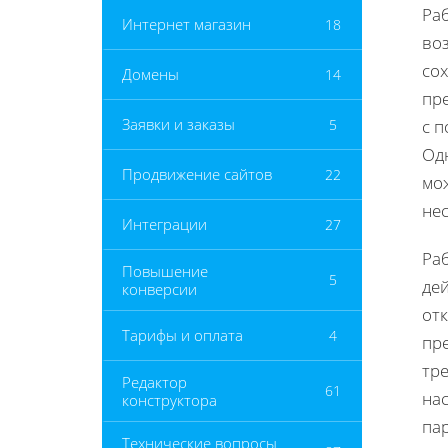
Ра
Интернет магазин
18
во
со
Домены
14
пр
Заявки и заказы
5
с п
Одн
Продвижение сайтов
22
мож
нес
Интеграции
27
Раб
Повышение
5
де
конверсии
отк
Тарифы и оплата
4
пр
тре
Редактор
61
на
конструктора
па
Технические вопросы