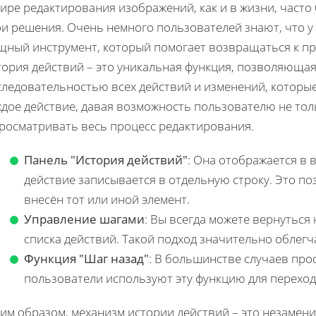
мире редактирования изображений, как и в жизни, част
ои решения. Очень немного пользователей знают, что у
щный инструмент, который помогает возвращаться к п
тория действий – это уникальная функция, позволяюща
следовательностью всех действий и изменений, которые
ждое действие, давая возможность пользователю не то
просматривать весь процесс редактирования.
Панель "История действий"
: Она отображается в 
действие записывается в отдельную строку. Это поз
внесён тот или иной элемент.
Управление шагами
: Вы всегда можете вернуться
списка действий. Такой подход значительно облег
Функция "Шаг назад"
: В большинстве случаев прос
пользователи используют эту функцию для перехода
им образом, механизм истории действий – это незамени