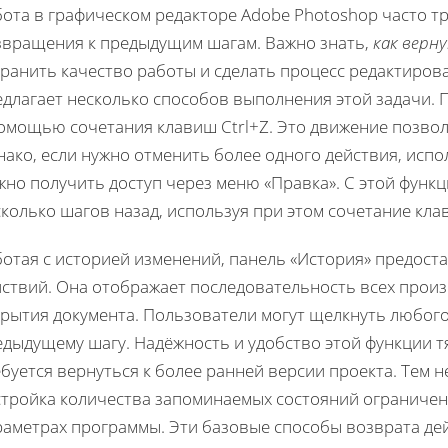
бота в графическом редакторе Adobe Photoshop часто т
звращения к предыдущим шагам. Важно знать,
как верн
хранить качество работы и сделать процесс редактиров
едлагает несколько способов выполнения этой задачи. 
омощью сочетания клавиш Ctrl+Z. Это движение позвол
ако, если нужно отменить более одного действия, испол
но получить доступ через меню «Правка». С этой функ
колько шагов назад, используя при этом сочетание клав
отая с историей изменений, панель «История» предоста
йствий. Она отображает последовательность всех прои
рытия документа. Пользователи могут щелкнуть любого 
едыдущему шагу. Надёжность и удобство этой функции т
буется вернуться к более ранней версии проекта. Тем 
стройка количества запоминаемых состояний ограничен
раметрах программы. Эти базовые способы возврата де