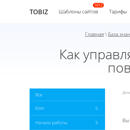
TOBIZ
Шаблоны сайтов
Тарифы
Главная
\
База зна
Как управл
по
Дат
Все
Блог
6
Вы
Начало работы
9