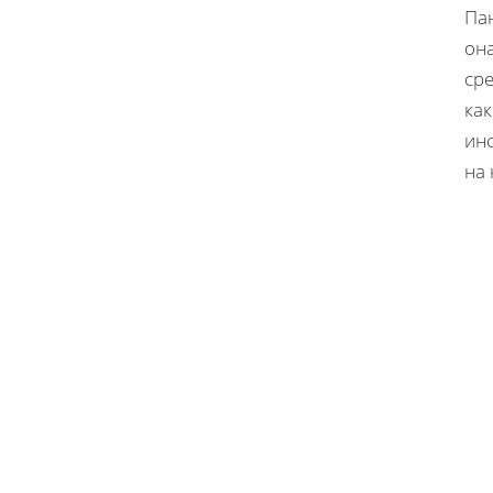
Па
он
сре
как
ин
на 