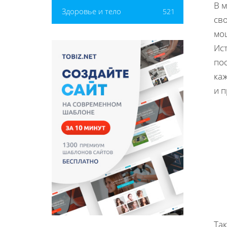
В 
Здоровье и тело
521
св
мо
Ис
по
ка
и 
Так