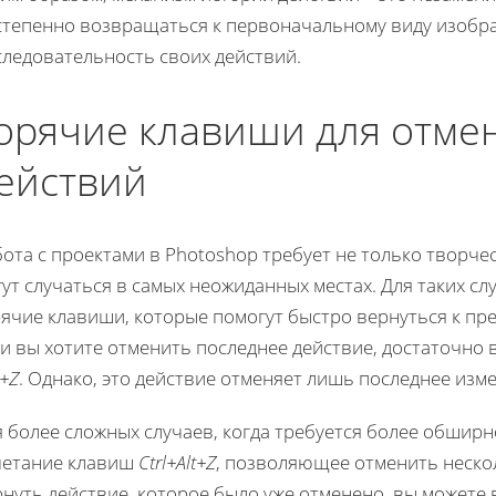
степенно возвращаться к первоначальному виду изобр
следовательность своих действий.
орячие клавиши для отмен
ействий
ота с проектами в Photoshop требует не только творчес
ут случаться в самых неожиданных местах. Для таких с
рячие клавиши, которые помогут быстро вернуться к п
ли вы хотите отменить последнее действие, достаточно
l+Z
. Однако, это действие отменяет лишь последнее изм
 более сложных случаев, когда требуется более обширн
четание клавиш
Ctrl+Alt+Z
, позволяющее отменить неско
рнуть действие, которое было уже отменено, вы можете