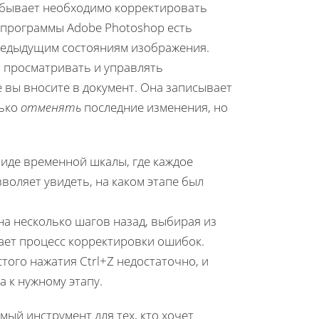
о бывает необходимо корректировать
 программы Adobe Photoshop есть
редыдущим состояниям изображения.
я просматривать и управлять
 вы вносите в документ. Она записывает
лько
отменять
последние изменения, но
виде временной шкалы, где каждое
воляет увидеть, на каком этапе был
 на несколько шагов назад, выбирая из
чает процесс корректировки ошибок.
того нажатия Ctrl+Z недостаточно, и
 к нужному этапу.
мый инструмент для тех, кто хочет