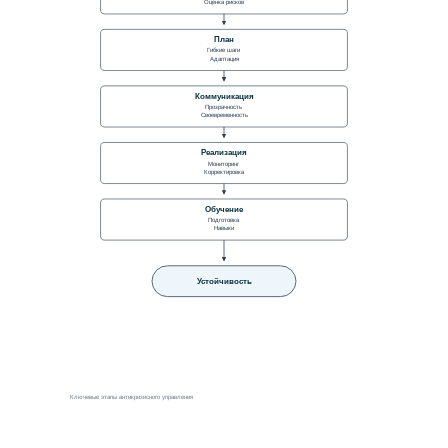
Оценка рисков
План
Гибкие шаги
Адаптация
Коммуникация
Прозрачность
Своевременность
Реализация
Мониторинг
Корректировка
Обучение
Подготовка
Навыки
Устойчивость
Ключевые этапы антикризисного управления