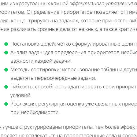
ним из краеугольных камней
эффективного управления 
иоритетов. Определение приоритетов позволяет оптима
лия, концентрируясь на задачах, которые приносят наи
ния различать срочные дела от важных, а также критиче
Постановка целей: чётко сформулированные цели 
Анализ задач: для определения приоритетов необх
важности каждой задачи.
Методы сортировки: использование таблиц и други
выделять первоочередные задачи.
Гибкость: способность адаптировать свои приори
условий.
Рефлексия: регулярная оценка уже сделанных прио
при необходимости.
м лучше структурированы приоритеты, тем более эффек
воляет не отвлекаться на второстепенные дела и соср