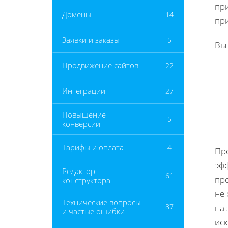
пр
Домены
14
пр
Заявки и заказы
5
Вы
Продвижение сайтов
22
Интеграции
27
Повышение
5
конверсии
Тарифы и оплата
4
Пр
эф
Редактор
61
про
конструктора
не 
Технические вопросы
87
на 
и частые ошибки
ис