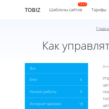
TOBIZ
Шаблоны сайтов
Тарифы
Главн
Как управля
Дат
Все
Уп
Блог
6
цел
по
Начало работы
9
тол
Интернет магазин
18
це