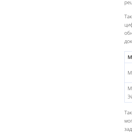
реш
Та
ци
обн
до
М
М
М
Э
Та
мо
зад