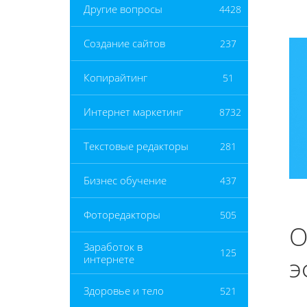
Другие вопросы
4428
Создание сайтов
237
Копирайтинг
51
Интернет маркетинг
8732
Текстовые редакторы
281
Бизнес обучение
437
Фоторедакторы
505
О
Заработок в
125
э
интернете
Здоровье и тело
521