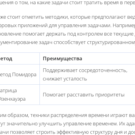
ения о том, на какие задачи стоит тратить время в пер
кже стоит отметить методики, которые предполагают в
фровых приложений для управления задачами. Например,
овление помогает держать под контролем все текущие д
кументирование задач способствует структурированном
етод
Преимущества
Поддерживает сосредоточенность,
етод Помидора
снижает усталость
атрица
Помогает расставить приоритеты
йзенхауэра
ким образом, техники распределения времени играют в
гут значительно улучшить управление временем. Их ад
ачи позволяет строить эффективную структуру дня и до