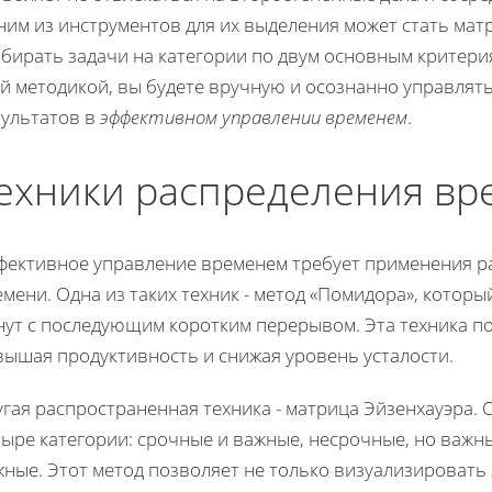
им из инструментов для их выделения может стать мат
збирать задачи на категории по двум основным критери
й методикой, вы будете вручную и осознанно управлят
зультатов в
эффективном управлении временем
.
ехники распределения вр
фективное управление временем требует применения р
мени. Одна из таких техник - метод «Помидора», которы
нут с последующим коротким перерывом. Эта техника по
вышая продуктивность и снижая уровень усталости.
гая распространенная техника - матрица Эйзенхауэра. 
ыре категории: срочные и важные, несрочные, но важны
жные. Этот метод позволяет не только визуализировать