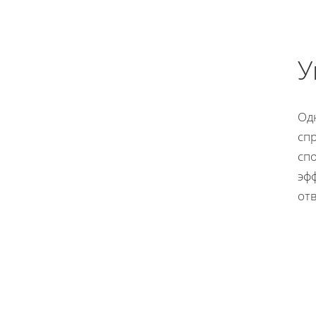
У
Од
сп
сп
эф
от