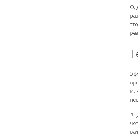
Одн
ра
это
ре
Т
Эф
вре
ми
по
Дру
чет
ва