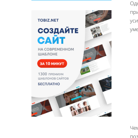
Од
пр
уси
уме
Че
поз