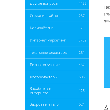
Другие вопросы
4428
Так
эти
Создание сайтов
237
дв
Копирайтинг
51
Интернет маркетинг
8732
Текстовые редакторы
281
Бизнес обучение
437
Фоторедакторы
505
Заработок в
125
интернете
Здоровье и тело
521
А