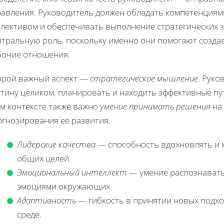
равления. Руководитель должен обладать компетенциям
ллективом и обеспечивать выполнение стратегических 
нтральную роль, поскольку именно они помогают созда
бочие отношения.
орой важный аспект —
стратегическое мышление
. Руко
ртину целиком, планировать и находить эффективные пу
ом контексте также важно
умение принимать решения
на 
огнозирования ее развития.
Лидерские качества
— способность вдохновлять и 
общих целей.
Эмоциональный интеллект
— умение распознавать
эмоциями окружающих.
Адаптивность
— гибкость в принятии новых подхо
среде.