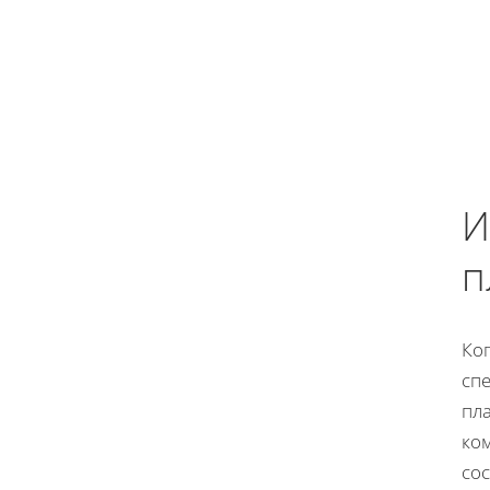
И
п
Ког
сп
пл
ко
со