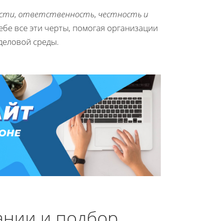
ости
,
ответственность
,
честность и
ебе все эти черты, помогая организации
деловой среды.
ании и подбор