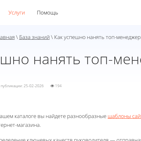
Услуги
Помощь
лавная
\
База знаний
\ Как успешно нанять топ-менедже
ешно нанять топ-ме
а публикации: 25-02-2026
194
нашем каталоге вы найдете разнообразные
шаблоны сай
ернет-магазина.
ределение ключевых качеств руководителя — отправная