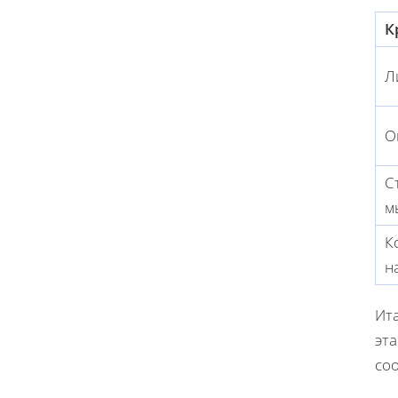
К
Л
О
С
м
К
н
Ит
эт
со