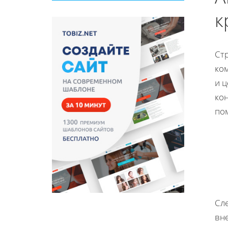
к
Ст
ко
и ц
ко
по
Сл
вн