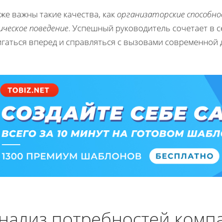
же важны такие качества, как
организаторские способн
ческое поведение
. Успешный руководитель сочетает в с
игаться вперед и справляться с вызовами современной 
нализ потребностей комп