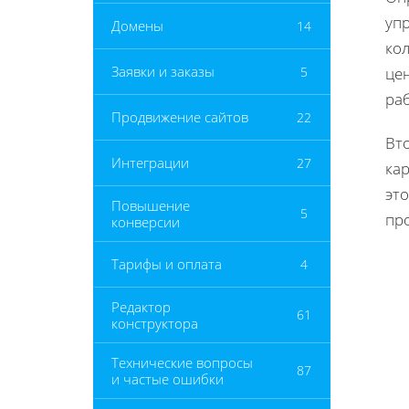
уп
Домены
14
ко
Заявки и заказы
5
це
ра
Продвижение сайтов
22
Вт
Интеграции
27
ка
эт
Повышение
5
пр
конверсии
Тарифы и оплата
4
Редактор
61
конструктора
Технические вопросы
87
и частые ошибки