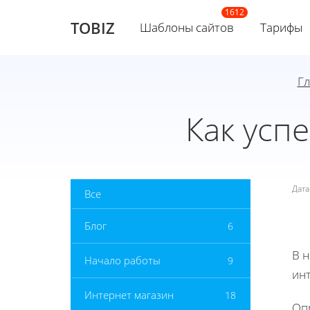
TOBIZ
Шаблоны сайтов
Тарифы
Г
Как усп
Дат
Все
Блог
6
В 
Начало работы
9
инт
Интернет магазин
18
Оп