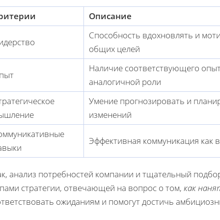
ритерии
Описание
Способность вдохновлять и мот
идерство
общих целей
Наличие соответствующего опыта
пыт
аналогичной роли
тратегическое
Умение прогнозировать и планир
ышление
изменений
оммуникативные
Эффективная коммуникация как в
авыки
ак, анализ потребностей компании и тщательный подбо
апами стратегии, отвечающей на вопрос о том,
как наня
ответствовать ожиданиям и помогут достичь амбициозн