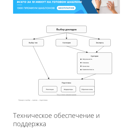
Выбор докладов
Выбор тем
Категории
Эксперты
Критерии
Актуальность
Новизна
Качество
Компетентность
Подготовка
Репетиции
Модераторы
Обратная связь
Техусловия, формат, время
Процесс: выбор → оценка → подготовка
Техническое обеспечение и
поддержка