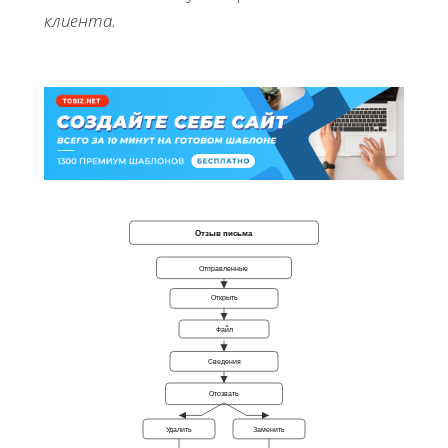
клиента.
Отзыв письма
Отправленные
Открыть
Файл
Сведения
Отозвать
Удалить
Заменить