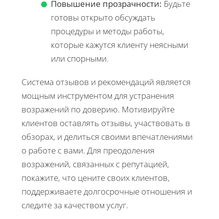
Повышение прозрачности:
Будьте
готовы открыто обсуждать
процедуры и методы работы,
которые кажутся клиенту неясными
или спорными.
Система отзывов и рекомендаций является
мощным инструментом для устранения
возражений по доверию. Мотивируйте
клиентов оставлять отзывы, участвовать в
обзорах, и делиться своими впечатлениями
о работе с вами. Для преодоления
возражений, связанных с репутацией,
покажите, что цените своих клиентов,
поддерживаете долгосрочные отношения и
следите за качеством услуг.