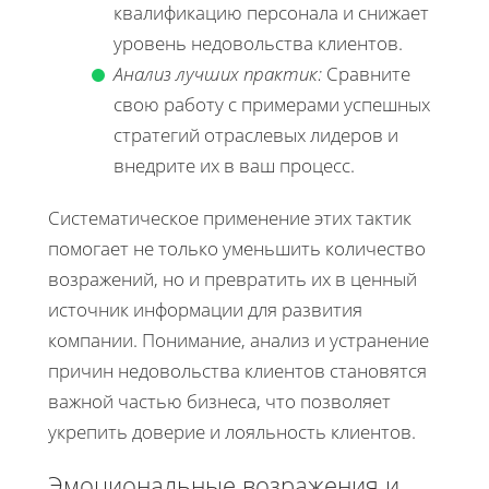
квалификацию персонала и снижает
уровень недовольства клиентов.
Анализ лучших практик:
Сравните
свою работу с примерами успешных
стратегий отраслевых лидеров и
внедрите их в ваш процесс.
Систематическое применение этих тактик
помогает не только уменьшить количество
возражений, но и превратить их в ценный
источник информации для развития
компании. Понимание, анализ и устранение
причин недовольства клиентов становятся
важной частью бизнеса, что позволяет
укрепить доверие и лояльность клиентов.
Эмоциональные возражения и