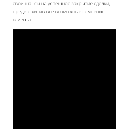
свои шансы на успешное закрытие сделки,
предвосхитив все возможные сомнения
клиента.