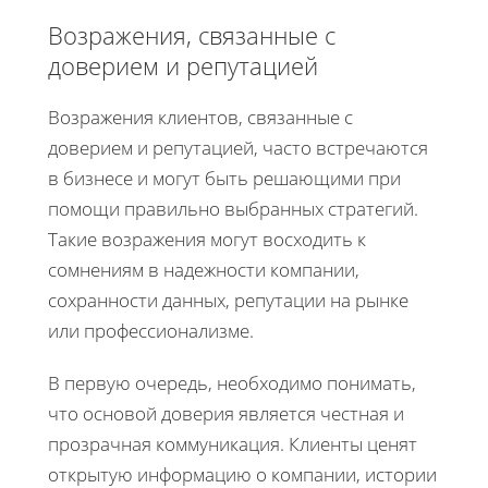
Возражения, связанные с
доверием и репутацией
Возражения клиентов, связанные с
доверием и репутацией, часто встречаются
в бизнесе и могут быть решающими при
помощи правильно выбранных стратегий.
Такие возражения могут восходить к
сомнениям в надежности компании,
сохранности данных, репутации на рынке
или профессионализме.
В первую очередь, необходимо понимать,
что основой доверия является честная и
прозрачная коммуникация. Клиенты ценят
открытую информацию о компании, истории