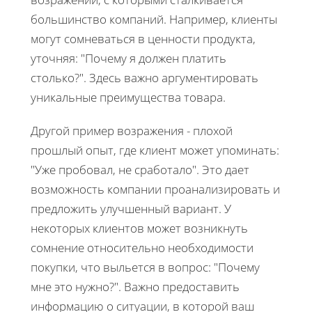
большинство компаний. Например, клиенты
могут сомневаться в ценности продукта,
уточняя: "Почему я должен платить
столько?". Здесь важно аргументировать
уникальные преимущества товара.
Другой пример возражения - плохой
прошлый опыт, где клиент может упоминать:
"Уже пробовал, не сработало". Это дает
возможность компании проанализировать и
предложить улучшенный вариант. У
некоторых клиентов может возникнуть
сомнение относительно необходимости
покупки, что выльется в вопрос: "Почему
мне это нужно?". Важно предоставить
информацию о ситуации, в которой ваш