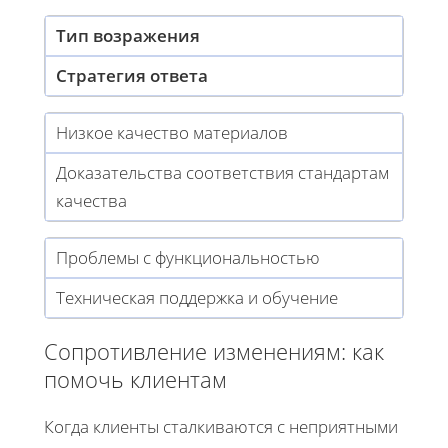
Тип возражения
Стратегия ответа
Низкое качество материалов
Доказательства соответствия стандартам
качества
Проблемы с функциональностью
Техническая поддержка и обучение
Сопротивление изменениям: как
помочь клиентам
Когда клиенты сталкиваются с неприятными