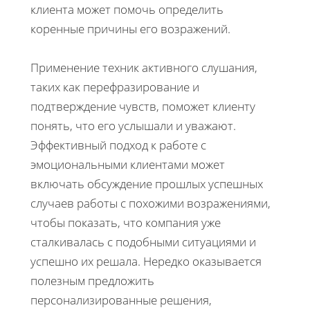
клиента может помочь определить
коренные причины его возражений.
Применение техник активного слушания,
таких как перефразирование и
подтверждение чувств, поможет клиенту
понять, что его услышали и уважают.
Эффективный подход к работе с
эмоциональными клиентами может
включать обсуждение прошлых успешных
случаев работы с похожими возражениями,
чтобы показать, что компания уже
сталкивалась с подобными ситуациями и
успешно их решала. Нередко оказывается
полезным предложить
персонализированные решения,