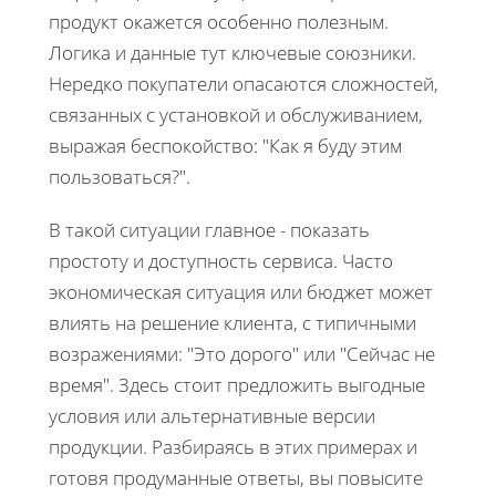
продукт окажется особенно полезным.
Логика и данные тут ключевые союзники.
Нередко покупатели опасаются сложностей,
связанных с установкой и обслуживанием,
выражая беспокойство: "Как я буду этим
пользоваться?".
В такой ситуации главное - показать
простоту и доступность сервиса. Часто
экономическая ситуация или бюджет может
влиять на решение клиента, с типичными
возражениями: "Это дорого" или "Сейчас не
время". Здесь стоит предложить выгодные
условия или альтернативные версии
продукции. Разбираясь в этих примерах и
готовя продуманные ответы, вы повысите