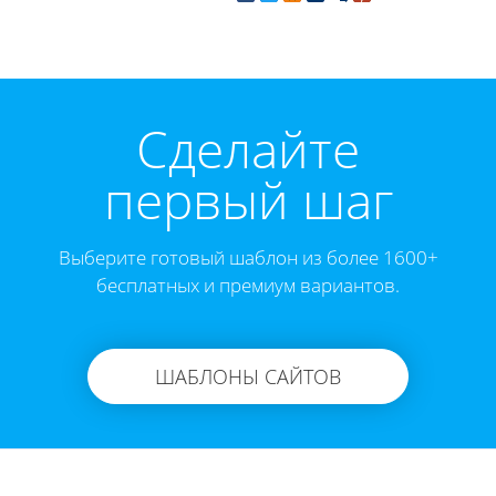
Cделайте
первый шаг
Выберите готовый шаблон из более 1600+
бесплатных и премиум вариантов.
ШАБЛОНЫ САЙТОВ