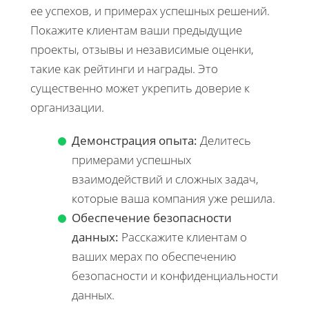
ее успехов, и примерах успешных решений.
Покажите клиентам ваши предыдущие
проекты, отзывы и независимые оценки,
такие как рейтинги и награды. Это
существенно может укрепить доверие к
организации.
Демонстрация опыта:
Делитесь
примерами успешных
взаимодействий и сложных задач,
которые ваша компания уже решила.
Обеспечение безопасности
данных:
Расскажите клиентам о
ваших мерах по обеспечению
безопасности и конфиденциальности
данных.