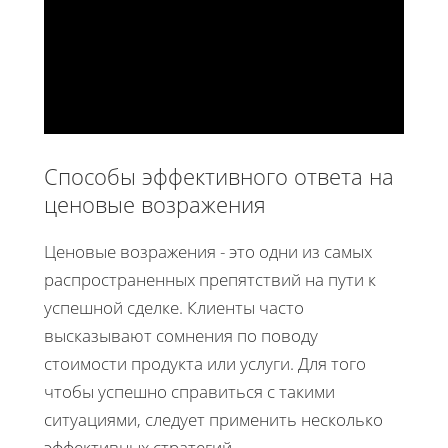
Способы эффективного ответа на
ценовые возражения
Ценовые возражения - это одни из самых
распространенных препятствий на пути к
успешной сделке. Клиенты часто
высказывают сомнения по поводу
стоимости продукта или услуги. Для того
чтобы успешно справиться с такими
ситуациями, следует применить несколько
эффективных стратегий.