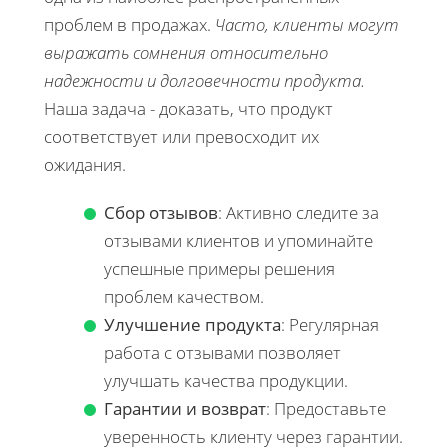
проблем в продажах.
Часто, клиенты могут
выражать сомнения относительно
надежности и долговечности продукта.
Наша задача - доказать, что продукт
соответствует или превосходит их
ожидания.
Сбор отзывов
: Aктивно следите за
отзывами клиентов и упоминайте
успешные примеры решения
проблем качеством.
Улучшение продукта
: Регулярная
работа с отзывами позволяет
улучшать качества продукции.
Гарантии и возврат
: Предоставьте
уверенность клиенту через гарантии.