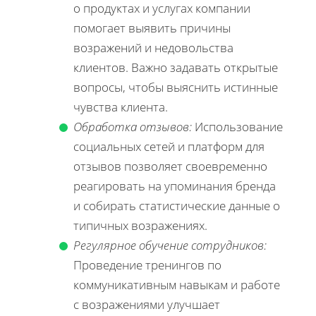
о продуктах и услугах компании
помогает выявить причины
возражений и недовольства
клиентов. Важно задавать открытые
вопросы, чтобы выяснить истинные
чувства клиента.
Обработка отзывов:
Использование
социальных сетей и платформ для
отзывов позволяет своевременно
реагировать на упоминания бренда
и собирать статистические данные о
типичных возражениях.
Регулярное обучение сотрудников:
Проведение тренингов по
коммуникативным навыкам и работе
с возражениями улучшает