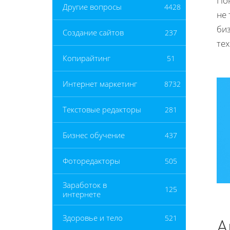
По
Другие вопросы
4428
не 
биз
Создание сайтов
237
тех
Копирайтинг
51
Интернет маркетинг
8732
Текстовые редакторы
281
Бизнес обучение
437
Фоторедакторы
505
Заработок в
125
интернете
Здоровье и тело
521
А