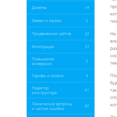
пр
Домены
14
ко
Заявки и заказы
5
пл
На
Продвижение сайтов
22
вл
Интеграции
27
ра
сос
Повышение
5
тем
конверсии
Пл
Тарифы и оплата
4
бу
Редактор
так
61
конструктора
сп
Технические вопросы
ко
87
и частые ошибки