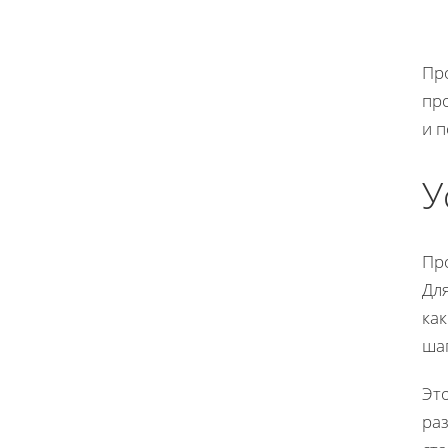
Про
про
и п
У
Пр
Дл
ка
шаг
Это
раз