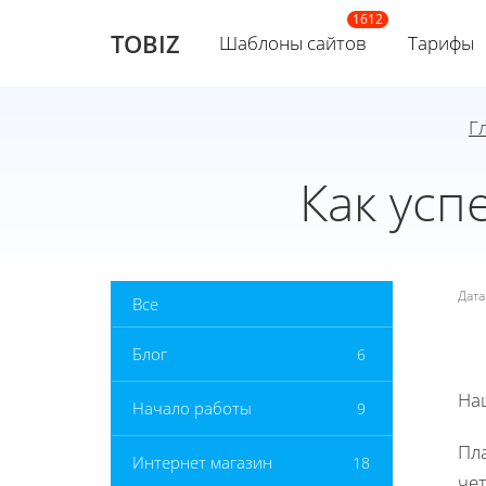
TOBIZ
Шаблоны сайтов
Тарифы
Г
Как усп
Дат
Все
Блог
6
На
Начало работы
9
Пл
Интернет магазин
18
че