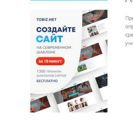
Пр
оп
ср
уч