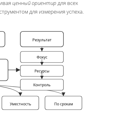
чивая
ценный ориентир
для всех
трументом для измерения успеха.
Результат
Фокус
Ресурсы
Контроль
Уместность
По срокам