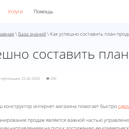
Услуги
Помощь
лавная
\
База знаний
\ Как успешно составить план прод
ешно составить пла
а публикации: 25-02-2026
206
ш конструктор интернет магазина помогает быстро
сдел
анирование продаж является важной частью управлени
тким направлением на пути к достижению ее коммерческ