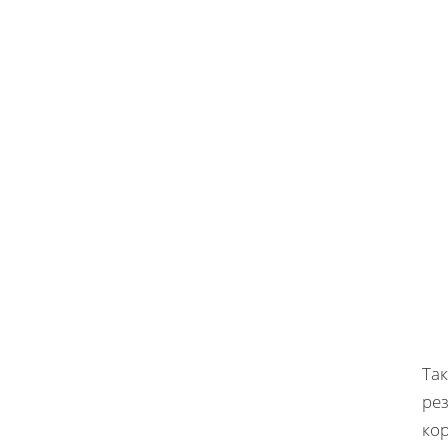
Та
рез
ко