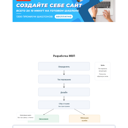
Разработка МВП
Цель
Определить
Тестировать
концепцию
Получить
обратную связь
Тестирование
Дизайн
Сбор отзывов
Быстрая правка
Ключевые шаги
Меньше
Быстро, фокус, отзывы
Экономия
ошибок