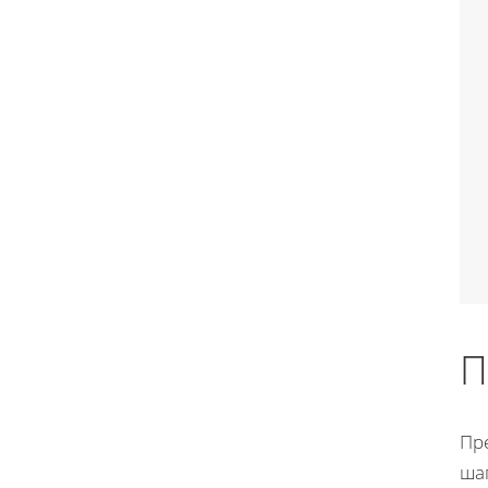
П
Пр
ша