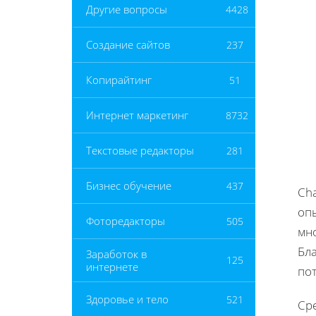
Другие вопросы
4428
Создание сайтов
237
Копирайтинг
51
Интернет маркетинг
8732
Текстовые редакторы
281
Бизнес обучение
437
Ch
оп
Фоторедакторы
505
мн
Бла
Заработок в
125
интернете
пот
Здоровье и тело
521
Ср