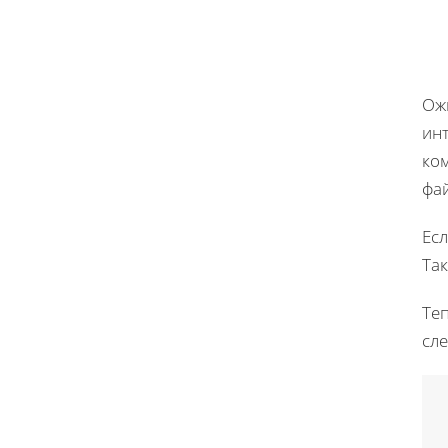
Ож
инт
ком
фай
Есл
Так
Теп
сл