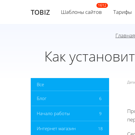
TOBIZ
Шаблоны сайтов
Тарифы
Главная
Как установи
Дат
Все
Блог
6
Пр
Начало работы
9
пе
Интернет магазин
18
Се