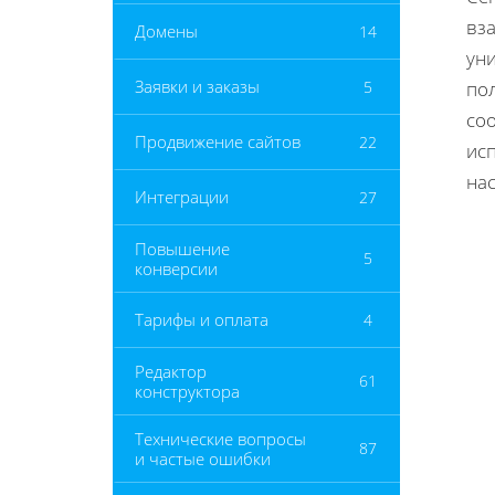
вза
Домены
14
ун
Заявки и заказы
5
по
со
Продвижение сайтов
22
ис
на
Интеграции
27
Повышение
5
конверсии
Тарифы и оплата
4
Редактор
61
конструктора
Технические вопросы
87
и частые ошибки