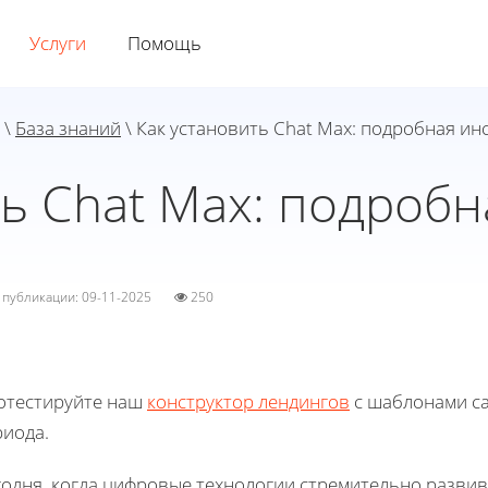
Услуги
Помощь
\
База знаний
\ Как установить Chat Max: подробная ин
ть Chat Max: подробн
а публикации: 09-11-2025
250
отестируйте наш
конструктор лендингов
с шаблонами са
риода.
годня, когда цифровые технологии стремительно разви