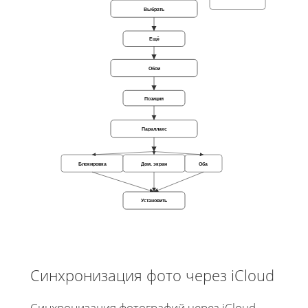
Выбрать
Ещё
Обои
Позиция
Параллакс
Блокировка
Дом. экран
Оба
Установить
Синхронизация фото через iCloud
Синхронизация фотографий через iCloud