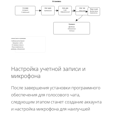
Установка
Условие
Шаг один
Шаг два
Шаг три
Язык и доп
Интернет
Сайт
Требования
Запустить
Выбор языка
Официальный
Стабильный
Компоненты
Проверки
Драйверы
Обновления
Учётные
Ключевые шаги и проверки
- Стабильный интернет
- Загрузка с сайта
- Установка и запуск
- Язык и компоненты
- Драйверы, обновления
Настройка учетной записи и
микрофона
После завершения установки программного
обеспечения для голосового чата,
следующим этапом станет создание аккаунта
и настройка микрофона для наилучшей