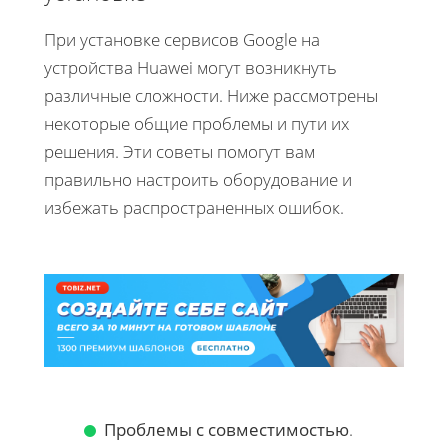
При установке сервисов Google на
устройства Huawei могут возникнуть
различные сложности. Ниже рассмотрены
некоторые общие проблемы и пути их
решения. Эти советы помогут вам
правильно настроить оборудование и
избежать распространенных ошибок.
Проблемы с совместимостью
.