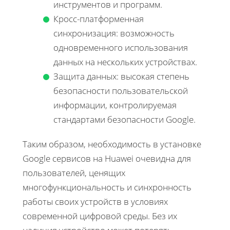
инструментов и программ.
Кросс-платформенная
синхронизация: возможность
одновременного использования
данных на нескольких устройствах.
Защита данных: высокая степень
безопасности пользовательской
информации, контролируемая
стандартами безопасности Google.
Таким образом, необходимость в установке
Google сервисов на Huawei очевидна для
пользователей, ценящих
многофункциональность и синхронность
работы своих устройств в условиях
современной цифровой среды. Без их