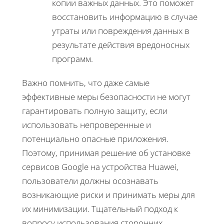
копии важных данных. Это поможет
восстановить информацию в случае
утраты или повреждения данных в
результате действия вредоносных
программ.
Важно помнить, что даже самые
эффективные меры безопасности не могут
гарантировать полную защиту, если
использовать непроверенные и
потенциально опасные приложения.
Поэтому, принимая решение об установке
сервисов Google на устройства Huawei,
пользователи должны осознавать
возникающие риски и принимать меры для
их минимизации. Тщательный подход к
вопросу использования сторонних