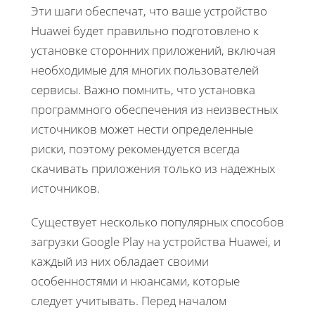
Эти шаги обеспечат, что ваше устройство
Huawei будет правильно подготовлено к
установке сторонних приложений, включая
необходимые для многих пользователей
сервисы. Важно помнить, что установка
программного обеспечения из неизвестных
источников может нести определенные
риски, поэтому рекомендуется всегда
скачивать приложения только из надежных
источников.
Существует несколько популярных способов
загрузки Google Play на устройства Huawei, и
каждый из них обладает своими
особенностями и нюансами, которые
следует учитывать. Перед началом