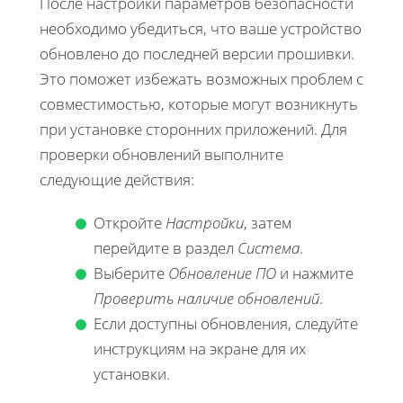
После настройки параметров безопасности
необходимо убедиться, что ваше устройство
обновлено до последней версии прошивки.
Это поможет избежать возможных проблем с
совместимостью, которые могут возникнуть
при установке сторонних приложений. Для
проверки обновлений выполните
следующие действия:
Откройте
Настройки
, затем
перейдите в раздел
Система
.
Выберите
Обновление ПО
и нажмите
Проверить наличие обновлений
.
Если доступны обновления, следуйте
инструкциям на экране для их
установки.