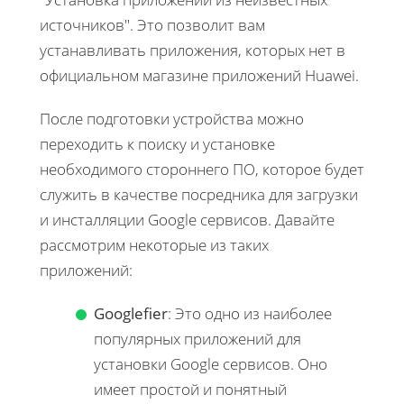
источников". Это позволит вам
устанавливать приложения, которых нет в
официальном магазине приложений Huawei.
После подготовки устройства можно
переходить к поиску и установке
необходимого стороннего ПО, которое будет
служить в качестве посредника для загрузки
и инсталляции Google сервисов. Давайте
рассмотрим некоторые из таких
приложений:
Googlefier
: Это одно из наиболее
популярных приложений для
установки Google сервисов. Оно
имеет простой и понятный