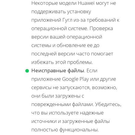
Некоторые модели Huawei могут не
поддерживать установку
приложений Гугл из-за требований к
операционной системе. Проверка
версии вашей операционной
системы и обновление ее до
последней версии часто помогает
избежать этой проблемы.
Неисправные файлы
. Если
приложение Google Play или другие
сервисы не запускаются, возможно,
они были загружены с
поврежденными файлами. Убедитесь,
что вы используете надежные
источники и загруженные файлы
полностью функциональны.