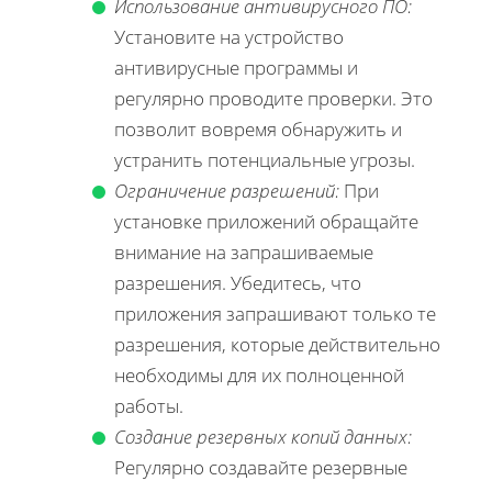
Использование антивирусного ПО:
Установите на устройство
антивирусные программы и
регулярно проводите проверки. Это
позволит вовремя обнаружить и
устранить потенциальные угрозы.
Ограничение разрешений:
При
установке приложений обращайте
внимание на запрашиваемые
разрешения. Убедитесь, что
приложения запрашивают только те
разрешения, которые действительно
необходимы для их полноценной
работы.
Создание резервных копий данных:
Регулярно создавайте резервные