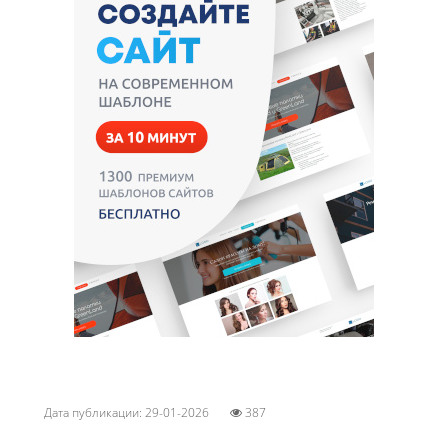
Дата публикации: 29-01-2026
387