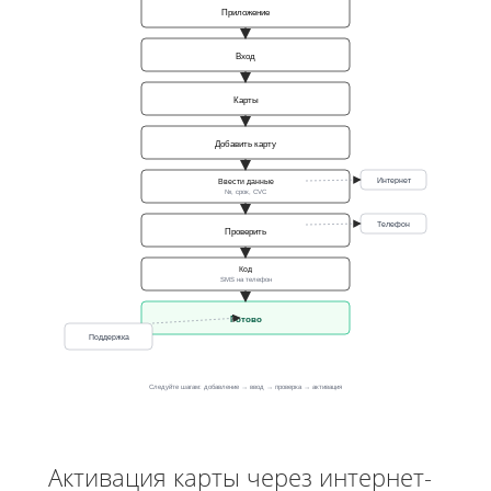
Приложение
Вход
Карты
Добавить карту
Интернет
Ввести данные
№, срок, CVC
Телефон
Проверить
Код
SMS на телефон
Готово
Поддержка
Следуйте шагам: добавление → ввод → проверка → активация
Активация карты через интернет-