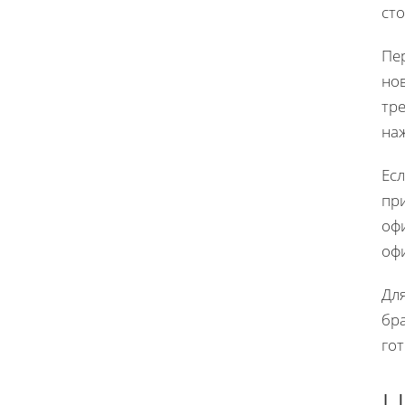
сто
Пер
но
тр
наж
Ес
пр
оф
офи
Для
бра
го