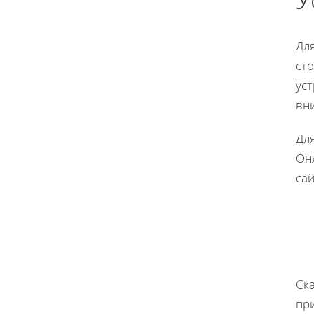
Дл
ст
уст
вн
Для
Онл
сай
Ск
пр