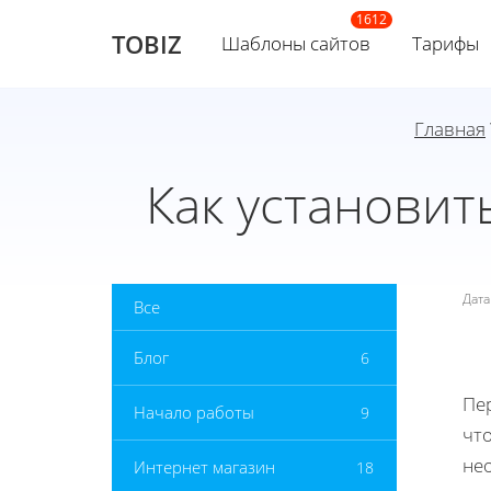
TOBIZ
Шаблоны сайтов
Тарифы
Главная
Как установит
Дат
Все
Блог
6
Пер
Начало работы
9
чт
не
Интернет магазин
18