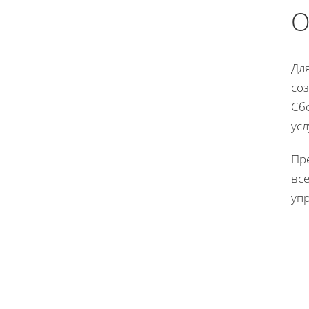
О
Дл
со
Сб
усл
Пре
все
упр