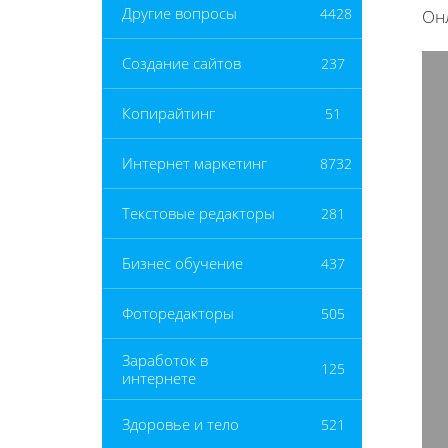
Другие вопросы
4428
Он
Создание сайтов
237
Копирайтинг
51
Интернет маркетинг
8732
Текстовые редакторы
281
Бизнес обучение
437
Фоторедакторы
505
Заработок в
125
интернете
Здоровье и тело
521