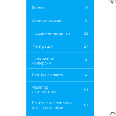
пр
Домены
14
Заявки и заказы
5
Продвижение сайтов
22
Интеграции
27
Повышение
5
конверсии
Тарифы и оплата
4
Редактор
61
конструктора
Технические вопросы
87
и частые ошибки
Эт