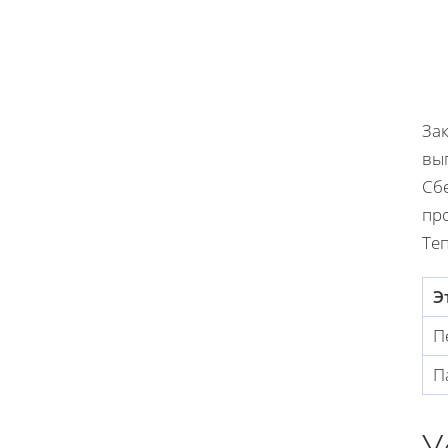
Зак
вы
Сбе
про
Те
Э
П
П
У