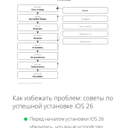
Шаг один
Сеть и заряд
Кратко
Шаг два
Проверка
Настройки Общие
Поиск обновл
Шаг три
Загрузить
Загрузка и уст
Шаг четыре
Загрузка
Перезагрузка
Шаг пять
Установить
Шаг шесть
Не выключать
Шаг семь
Перезагрузка
Шаг восемь
Настройка
Порядок слева направо сверху вниз
Как избежать проблем: советы по
успешной установке iOS 26
Перед началом установки iOS 26
убедитесь, что ваше устройство