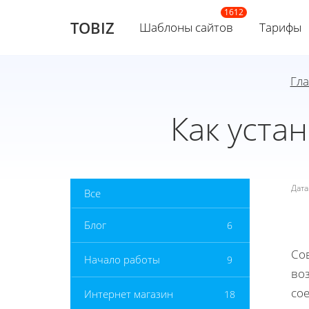
TOBIZ
Шаблоны сайтов
Тарифы
Гл
Как уста
Дат
Все
Блог
6
Со
Начало работы
9
во
со
Интернет магазин
18