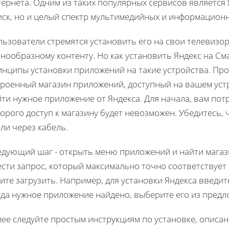
ернета. Одним из таких популярных сервисов является 
иск, но и целый спектр мультимедийных и информацион
ьзователи стремятся установить его на свои телевизо
нообразному контенту. Но как установить Яндекс на См
инципы установки приложений на такие устройства. Про
троенный магазин приложений, доступный на вашем уст
ти нужное приложение от Яндекса. Для начала, вам пот
орого доступ к магазину будет невозможен. Убедитесь, 
или через кабель.
едующий шаг - открыть меню приложений и найти магази
ести запрос, который максимально точно соответствуе
ите загрузить. Например, для установки Яндекса введит
гда нужное приложение найдено, выберите его из предл
лее следуйте простым инструкциям по установке, описа