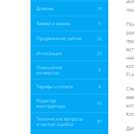
инт
Домены
14
по
Заявки и заказы
5
Пол
раз
Продвижение сайтов
22
пр
вс
Интеграции
27
най
кот
Повышение
5
конверсии
Fi 
Тарифы и оплата
4
Сл
вв
Редактор
61
хот
конструктора
Ко
Технические вопросы
87
и частые ошибки
Да