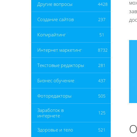
мож
Другие вопросы
4428
за
до
Создание сайтов
237
Копирайтинг
51
Интернет маркетинг
8732
Текстовые редакторы
281
Бизнес обучение
437
Фоторедакторы
505
Заработок в
125
интернете
О
Здоровье и тело
521