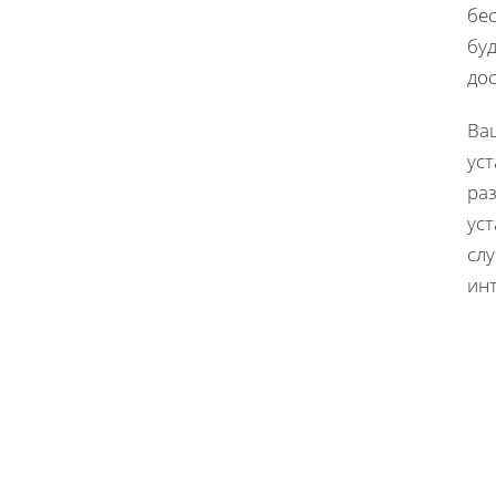
бе
буд
до
Ва
уст
раз
ус
сл
ин