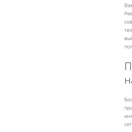
Ва
Ре
сов
те
вы
по
П
н
Бо
при
инт
сет