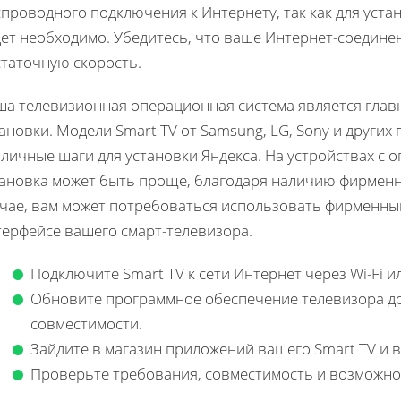
спроводного подключения к Интернету, так как для уст
ет необходимо. Убедитесь, что ваше Интернет-соедине
статочную скорость.
ша телевизионная операционная система является гла
ановки. Модели Smart TV от Samsung, LG, Sony и других
личные шаги для установки Яндекса. На устройствах с 
тановка может быть проще, благодаря наличию фирменн
учае, вам может потребоваться использовать фирменны
терфейсе вашего смарт-телевизора.
Подключите Smart TV к сети Интернет через Wi-Fi 
Обновите программное обеспечение телевизора до
совместимости.
Зайдите в магазин приложений вашего Smart TV и 
Проверьте требования, совместимость и возможнос