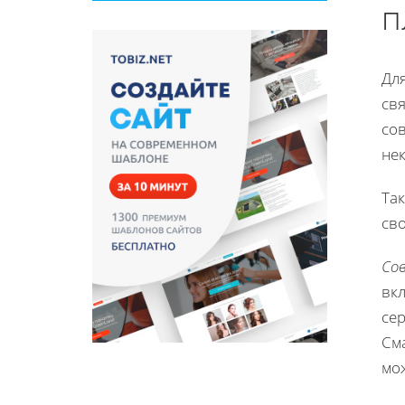
п
Дл
св
со
не
Так
сво
Со
вк
се
Сма
мо