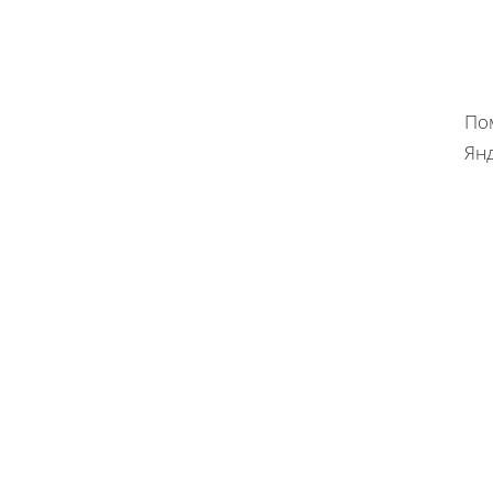
По
Янд