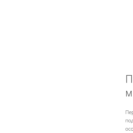
П
м
Пер
по
ос