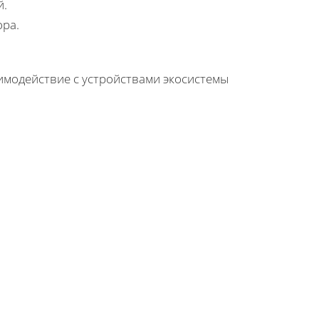
й.
ра.
имодействие с устройствами экосистемы