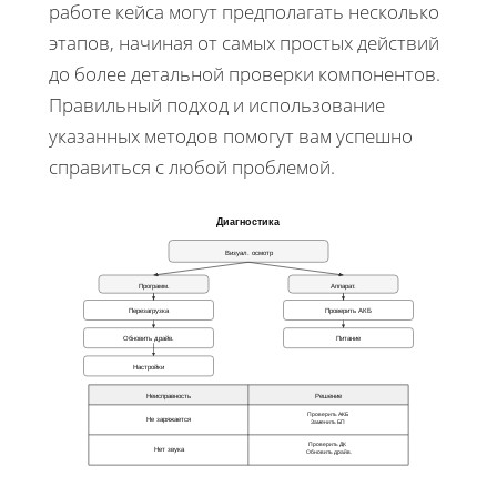
работе кейса могут предполагать несколько
этапов, начиная от самых простых действий
до более детальной проверки компонентов.
Правильный подход и использование
указанных методов помогут вам успешно
справиться с любой проблемой.
Диагностика
Визуал. осмотр
Программ.
Аппарат.
Перезагрузка
Проверить АКБ
Обновить драйв.
Питание
Настройки
Неисправность
Решение
Проверить АКБ
Не заряжается
Заменить БП
Проверить ДК
Нет звука
Обновить драйв.