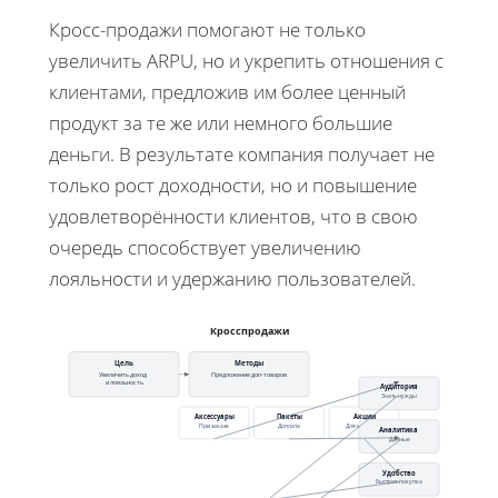
Кросс-продажи помогают не только
увеличить ARPU, но и укрепить отношения с
клиентами, предложив им более ценный
продукт за те же или немного большие
деньги. В результате компания получает не
только рост доходности, но и повышение
удовлетворённости клиентов, что в свою
очередь способствует увеличению
лояльности и удержанию пользователей.
Кросспродажи
Цель
Методы
Увеличить доход
Предложение доп-товаров
и лояльность
Аудитория
Знать нужды
Аксессуары
Пакеты
Акции
При заказе
Доплата
Для клиентов
Аналитика
Данные
Удобство
Быстрая покупка