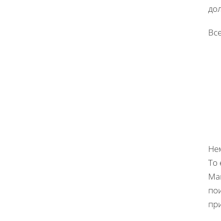
дол
Вс
Нем
То 
Мак
пои
при