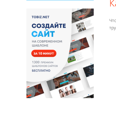
К
Чт
тру