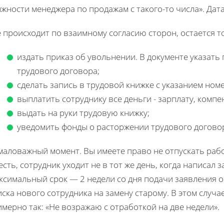
жности менеджера по продажам с такого-то числа». Дата
е происходит по взаимному согласию сторон, остается 
издать приказ об увольнении. В документе указать
трудового договора;
сделать запись в трудовой книжке с указанием ном
выплатить сотруднику все деньги - зарплату, компен
выдать на руки трудовую книжку;
уведомить фонды о расторжении трудового договор
аловажный момент. Вы имеете право не отпускать работ
есть, сотрудник уходит не в тот же день, когда написал 
симальный срок — 2 недели со дня подачи заявления об
ска нового сотрудника на замену старому. В этом случа
мерно так: «Не возражаю с отработкой на две недели».