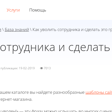
Услуги
Помощь
я
\
База знаний
\ Как уволить сотрудника и сделать это 
сотрудника и сделать
а публикации: 19-02-2019
7013
нашем каталоге вы найдете разнообразные
шаблоны сай
ернет-магазина.
 уволен!» — эту фразу можно услышать во многих сцена