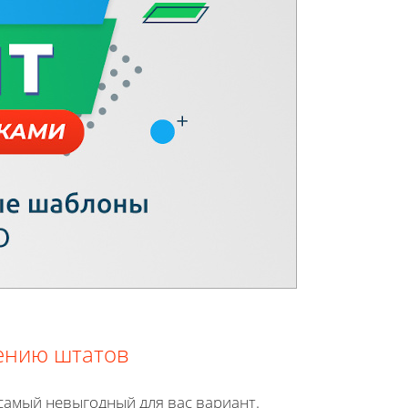
щению штатов
самый невыгодный для вас вариант.