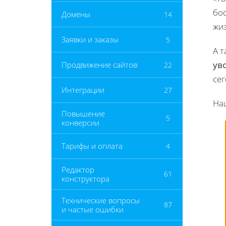
бос
Домены
14
жи
Заявки и заказы
5
А т
ув
Продвижение сайтов
22
се
Интеграции
27
На
Повышение
5
конверсии
Тарифы и оплата
4
Редактор
61
конструктора
Технические вопросы
87
и частые ошибки