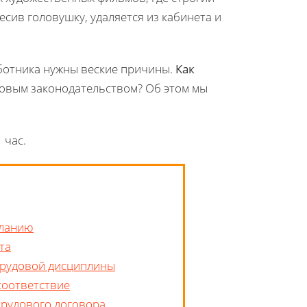
есив головушку, удаляется из кабинета и
работника нужны веские причины.
Как
довым законодательством? Об этом мы
 час.
еланию
та
трудовой дисциплины
соответствие
трудового договора