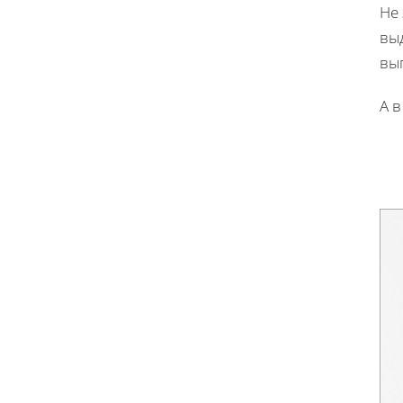
Не 
выд
вы
А в