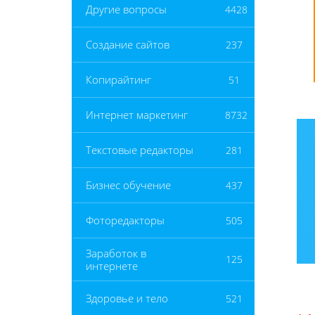
Другие вопросы
4428
Создание сайтов
237
Копирайтинг
51
Интернет маркетинг
8732
Текстовые редакторы
281
Бизнес обучение
437
Фоторедакторы
505
Заработок в
125
интернете
Здоровье и тело
521