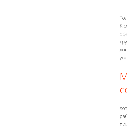
То
К с
оф
тру
дос
ув
М
с
Хот
раб
пи