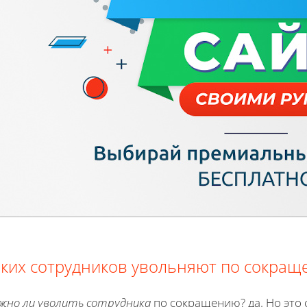
ких сотрудников увольняют по сокра
жно ли уволить сотрудника
по сокращению? да. Но это 