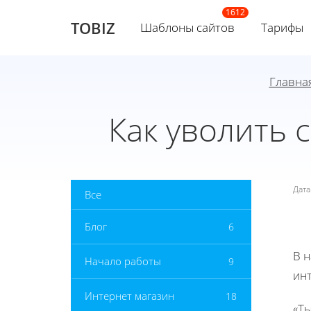
TOBIZ
Шаблоны сайтов
Тарифы
Главна
Как уволить 
Дат
Все
Блог
6
В 
Начало работы
9
инт
Интернет магазин
18
«Ты