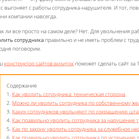
с выгоняет с работы сотрудника-нарушителя. И тот, пов
зни компании навсегда.
ак ли все просто на самом деле? Нет. Для увольнения 
олить сотрудника
правильно и не иметь проблем с тру
годня поговорим.
ш
конструктор сайтов визиток
поможет сделать сайт за 1
Содержание
1.
Как уволить сотрудника: техническая сторона
2.
Можно ли уволить сотрудника по собственному ж
3.
Каких сотрудников увольняют по сокращению шта
4.
Как правильно уволить сотрудника за нарушение 
5.
Как по закону уволить сотрудника за служебное не
6.
Как правильно уволить сотрудника по истечению 