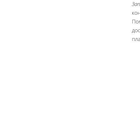
За
кон
По
дос
пл