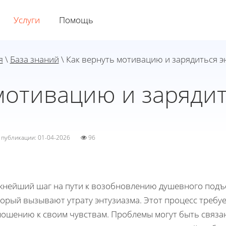
Услуги
Помощь
я
\
База знаний
\ Как вернуть мотивацию и зарядиться э
мотивацию и заряди
а публикации: 01-04-2026
96
жнейший шаг на пути к возобновлению душевного подъё
орый вызывают утрату энтузиазма. Этот процесс требуе
ношению к своим чувствам. Проблемы могут быть связа