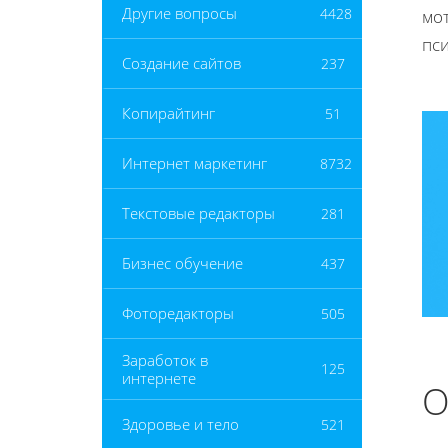
Другие вопросы
4428
мо
пс
Создание сайтов
237
Копирайтинг
51
Интернет маркетинг
8732
Текстовые редакторы
281
Бизнес обучение
437
Фоторедакторы
505
Заработок в
125
интернете
О
Здоровье и тело
521