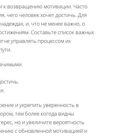
и к возвращению мотивации. Часто
я, чего человек хочет достичь. Для
надеждах, и, что не менее важно, о
достижениям. Составьте список важных
легче управлять процессом их
пути.
начимыми.
достичь.
и.
рение и укрепить уверенность в
ором, тем более когода видны
терес, но и увеличите вероятность
ршению с обновленной мотивацией и