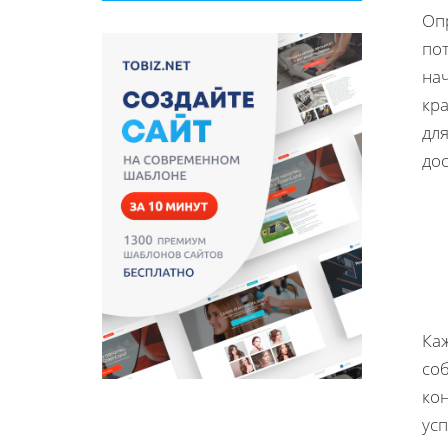
Оп
пот
нач
кра
для
дос
Ка
со
кон
ус