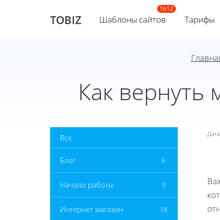
TOBIZ
Шаблоны сайтов
Тарифы
Главна
Как вернуть 
Дат
Все
Блог
6
Ва
Начало работы
9
кот
от
Интернет магазин
18