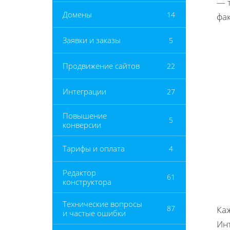
— 
Домены
14
фак
Заявки и заказы
5
Продвижение сайтов
22
Интеграции
27
Повышение
5
конверсии
Тарифы и оплата
4
Редактор
61
конструктора
Технические вопросы
87
Каж
и частые ошибки
Ин