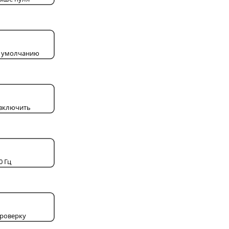
о умолчанию
 включить
0 Гц
проверку