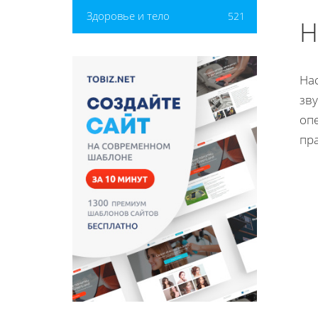
Здоровье и тело
521
Н
На
зву
оп
пр