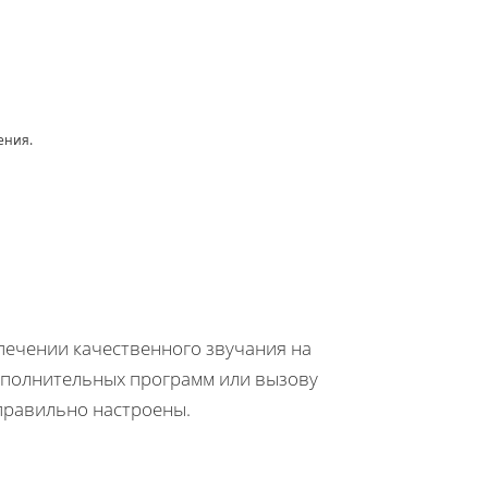
ения.
печении качественного звучания на
ополнительных программ или вызову
правильно настроены.