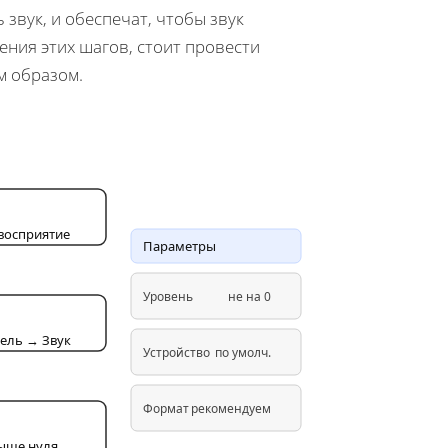
звук, и обеспечат, чтобы звук
ния этих шагов, стоит провести
м образом.
восприятие
Параметры
Уровень
не на 0
ель → Звук
Устройство
по умолч.
Формат
рекомендуем
ыше нуля