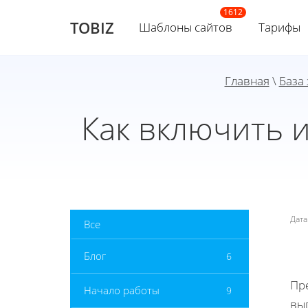
TOBIZ
Шаблоны сайтов
Тарифы
Главная
\
База
Как включить 
Дат
Все
Блог
6
Пр
Начало работы
9
вы