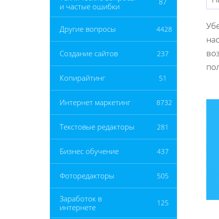
87
и частые ошибки
Уб
Другие вопросы
4428
нас
воз
Создание сайтов
237
по
Копирайтинг
51
Интернет маркетинг
8732
Текстовые редакторы
281
Бизнес обучение
437
Фоторедакторы
505
Заработок в
125
интернете