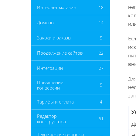
неп
Интернет магазин
18
ко
Домены
14
или
Заявки и заказы
5
Есл
ис
Продвижение сайтов
22
пит
вн
Интеграции
27
Дл
Повышение
5
нес
конверсии
зап
Тарифы и оплата
4
У
Редактор
61
конструктора
Д
Технические вопросы
Н