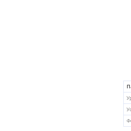
П
У
У
Ф