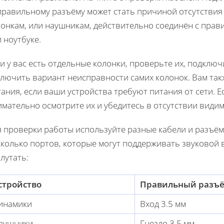
равильному разъёму может стать причиной отсутствия з
лонкам, или наушникам, действительно соединён с пра
 ноутбуке.
и у вас есть отдельные колонки, проверьте их, подключ
ключить вариант неисправности самих колонок. Вам так
ания, если ваши устройства требуют питания от сети. 
имательно осмотрите их и убедитесь в отсутствии види
я проверки работы используйте разные кабели и разъё
колько портов, которые могут поддерживать звуковой 
лутать:
стройство
Правильный разъ
инамики
Вход 3.5 мм
аушники
Гнездо 3.5 мм