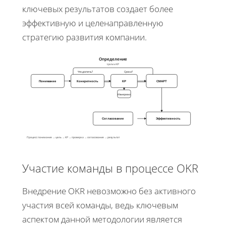
ключевых результатов создает более
эффективную и целенаправленную
стратегию развития компании.
Определение
Цели и КР
Что достичь?
Сроки?
Какие метрики?
Понимание
Конкретность
КР
СМАРТ
Измеримо
Согласование
Эффективность
Процесс: понимание → цель → КР → проверка → согласование → результат
Участие команды в процессе OKR
Внедрение OKR невозможно без активного
участия всей команды, ведь ключевым
аспектом данной методологии является