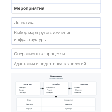
Мероприятия
Логистика
Выбор маршрутов, изучение
инфраструктуры
Операционные процессы
Адаптация и подготовка технологий
Налаживание
логистики и операций
Логистика
Партнёры
Операции
• Маршруты
• Надежность
• Нормы
• Склады
• Анализ
• Обучение
• Транспорт
• Доверие
• Качество
Этапы
Мероприятия
Логистика
Маршруты
Операции
Адаптация