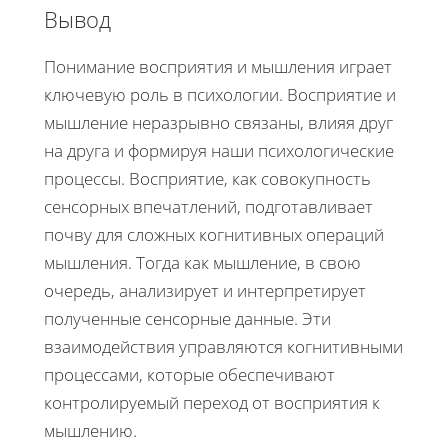
Вывод
Понимание восприятия и мышления играет
ключевую роль в психологии. Восприятие и
мышление неразрывно связаны, влияя друг
на друга и формируя наши психологические
процессы. Восприятие, как совокупность
сенсорных впечатлений, подготавливает
почву для сложных когнитивных операций
мышления. Тогда как мышление, в свою
очередь, анализирует и интерпретирует
полученные сенсорные данные. Эти
взаимодействия управляются когнитивными
процессами, которые обеспечивают
контролируемый переход от восприятия к
мышлению.