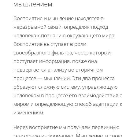
мышлением
Восприятие и мышление находятся в
неразрывной связи, определяя подход
человека к познанию окружающего мира.
Восприятие выступает в роли
своеобразного фильтра, через который
поступает информация, позже она
подвергается анализу во вторичном
процессе — мышлении. Эти два процесса
образуют сложную систему, управляющую
человеком в процессе его взаимодействия с
миром и определяющую способ адаптации к
изменениям.
Через восприятие мы получаем первичную
сенсорную информацию. Мышление, в свою