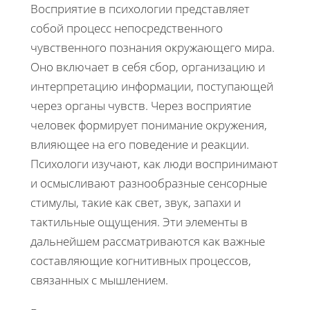
Восприятие в психологии представляет
собой процесс непосредственного
чувственного познания окружающего мира.
Оно включает в себя сбор, организацию и
интерпретацию информации, поступающей
через органы чувств. Через восприятие
человек формирует понимание окружения,
влияющее на его поведение и реакции.
Психологи изучают, как люди воспринимают
и осмысливают разнообразные сенсорные
стимулы, такие как свет, звук, запахи и
тактильные ощущения. Эти элементы в
дальнейшем рассматриваются как важные
составляющие когнитивных процессов,
связанных с мышлением.