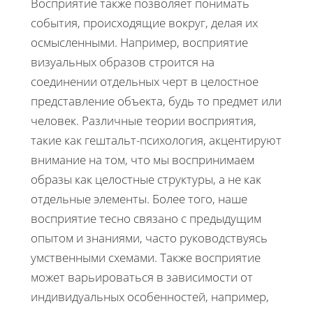
Восприятие также позволяет понимать
события, происходящие вокруг, делая их
осмысленными. Например, восприятие
визуальных образов строится на
соединении отдельных черт в целостное
представление объекта, будь то предмет или
человек. Различные теории восприятия,
такие как гештальт-психология, акцентируют
внимание на том, что мы воспринимаем
образы как целостные структуры, а не как
отдельные элементы. Более того, наше
восприятие тесно связано с предыдущим
опытом и знаниями, часто руководствуясь
умственными схемами. Также восприятие
может варьироваться в зависимости от
индивидуальных особенностей, например,