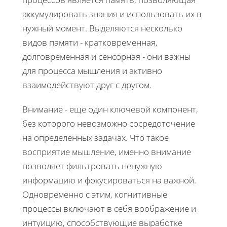
аккумулировать знания и использовать их в
нужный момент. Выделяются несколько
видов памяти - кратковременная,
долговременная и сенсорная - они важны
для процесса мышления и активно
взаимодействуют друг с другом.
Внимание - еще один ключевой компонент,
без которого невозможно сосредоточение
на определенных задачах. Что такое
восприятие мышление, именно внимание
позволяет фильтровать ненужную
информацию и фокусироваться на важной.
Одновременно с этим, когнитивные
процессы включают в себя воображение и
интуицию, способствующие выработке