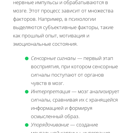
нервные импульсы и обрабатываются в
мозге. Этот процесс зависит от множества
факторов. Например, в психологии
выделяются субъективные факторы, такие
как прошлый опыт, мотивация и
эмоциональные состояния.
Сенсорные сигналы
— первый этап
восприятия, при котором сенсорные
сигналы поступают от органов
чувств в мозг.
Интерпретация
— мозг анализирует
сигналы, сравнивая их с хранящейся
информацией и формируя
осмысленный образ.
Упорядочивание
— создание
ментальной картины, интеграция