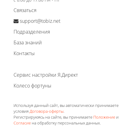
Связаться
support@tobiz.net
Подразделения
База знаний
Контакты
Сервис настройки Я.Директ
Колесо фортуны
Используя данный сайт, вы автоматически принимаете
условия
Договора-оферты
.
Регистрируюясь на сайте, вы принимаете
Положение
и
Согласие
на обработку персональных данных.