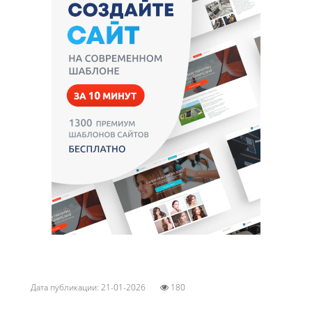
Дата публикации: 21-01-2026
180