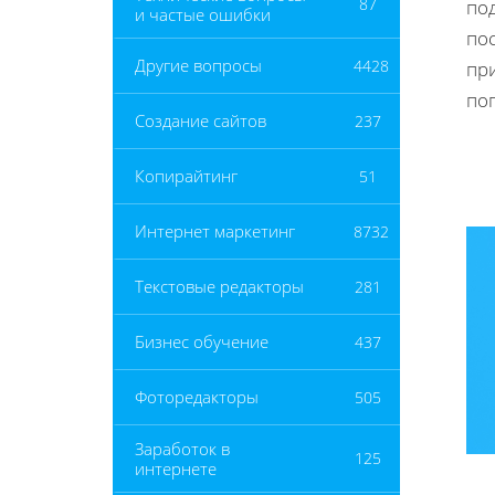
87
под
и частые ошибки
пос
Другие вопросы
4428
пр
по
Создание сайтов
237
Копирайтинг
51
Интернет маркетинг
8732
Текстовые редакторы
281
Бизнес обучение
437
Фоторедакторы
505
Заработок в
125
интернете