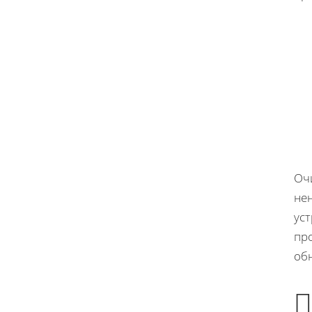
Оч
не
уст
про
об
П