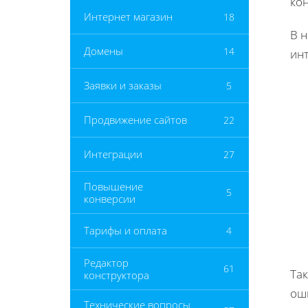
ко
Интернет магазин
18
В 
Домены
14
инт
Заявки и заказы
5
Продвижение сайтов
22
Интеграции
27
Повышение
5
конверсии
Тарифы и оплата
4
Редактор
61
Так
конструктора
оши
Технические вопросы