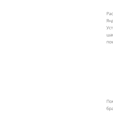
Ра
Янд
Ус
ша
по
По
бра