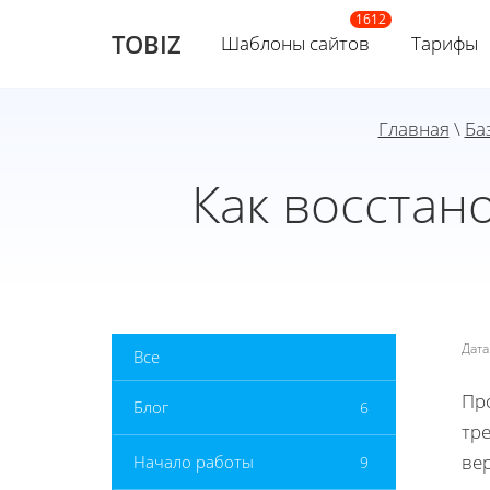
TOBIZ
Шаблоны сайтов
Тарифы
Главная
\
Ба
Как восстан
Дат
Все
Про
Блог
6
тр
ве
Начало работы
9