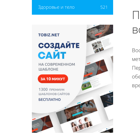
Здоровье и тело
521
П
в
Вос
ме
Пе
об
вр