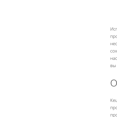
Ис
про
не
сох
на
вы
О
Кеш
пр
пр