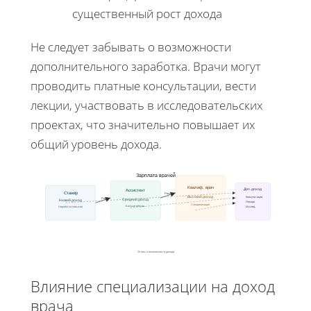
существенный рост дохода
Не следует забывать о возможности
дополнительного заработка. Врачи могут
проводить платные консультации, вести
лекции, участвовать в исследовательских
проектах, что значительно повышает их
общий уровень дохода.
Зарплата врачей
Квалиф. врач
Доп. доход
Ассистент
Стажёр
Рост
Высокий доход
Консультации
Рост
Средний доход
Низкий доход
Лекции
Специализация
Больше обязан.
Наработка навыков
Исслед.
Этапы и возможности дохода
Влияние специализации на доход
врача