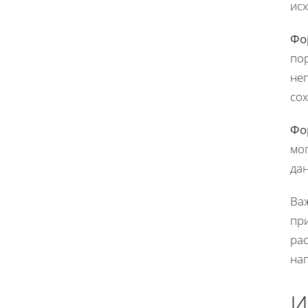
ис
Фо
по
неп
со
Фо
мо
да
Ва
при
ра
на
И