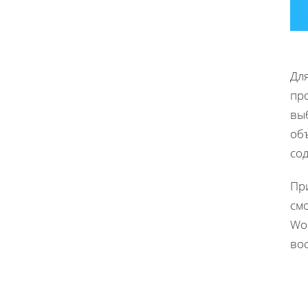
Дл
про
выб
объ
со
При
смо
Wor
во