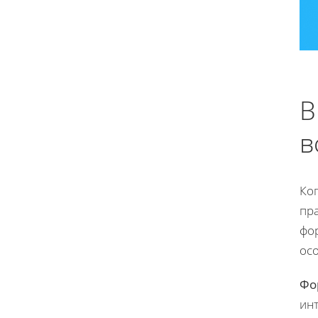
В
в
Ког
пр
фор
ос
Фо
инт