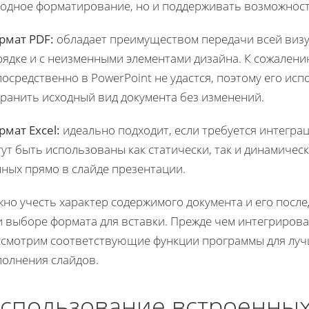
ходное форматирование, но и поддерживать возможност
рмат PDF:
обладает преимуществом передачи всей виз
рядке и с неизменными элементами дизайна. К сожален
осредственно в PowerPoint не удастся, поэтому его испо
хранить исходный вид документа без изменений.
рмат Excel:
идеально подходит, если требуется интеграц
гут быть использованы как статически, так и динамиче
нных прямо в слайде презентации.
жно учесть характер содержимого документа и его пос
 выборе формата для вставки. Прежде чем интегрироват
ссмотрим соответствующие функции программы для луч
полнения слайдов.
спользование встроенных