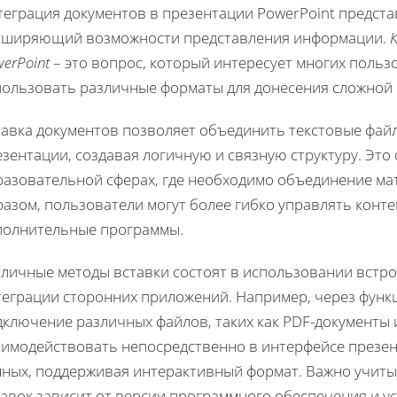
теграция документов в презентации PowerPoint предст
сширяющий возможности представления информации.
erPoint
– это вопрос, который интересует многих поль
пользовать различные форматы для донесения сложной
тавка документов позволяет объединить текстовые файл
зентации, создавая логичную и связную структуру. Это
разовательной сферах, где необходимо объединение мат
разом, пользователи могут более гибко управлять конт
полнительные программы.
зличные методы вставки состоят в использовании встр
теграции сторонних приложений. Например, через фун
ключение различных файлов, таких как PDF-документы и
аимодействовать непосредственно в интерфейсе презен
нных, поддерживая интерактивный формат. Важно учитыв
тавок зависит от версии программного обеспечения и у