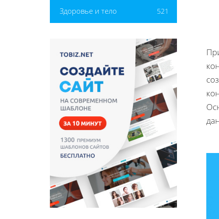
Здоровье и тело
521
Пр
ко
со
ко
Ос
да