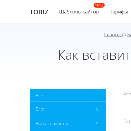
TOBIZ
Шаблоны сайтов
Тарифы
Главная
\
Б
Как встави
Дат
Все
Блог
6
Вы
Начало работы
9