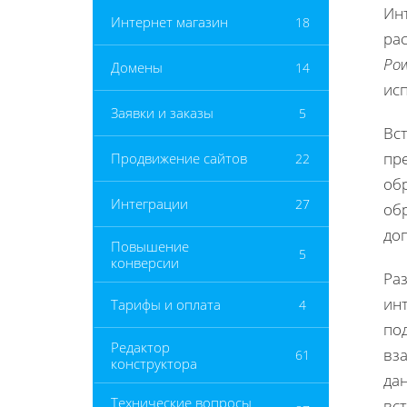
Ин
Интернет магазин
18
ра
Pow
Домены
14
ис
Заявки и заказы
5
Вс
пре
Продвижение сайтов
22
об
Интеграции
27
об
до
Повышение
5
конверсии
Ра
ин
Тарифы и оплата
4
под
Редактор
вз
61
конструктора
да
Технические вопросы
вс