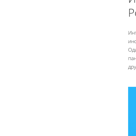
P
Ин
ин
Од
па
дру