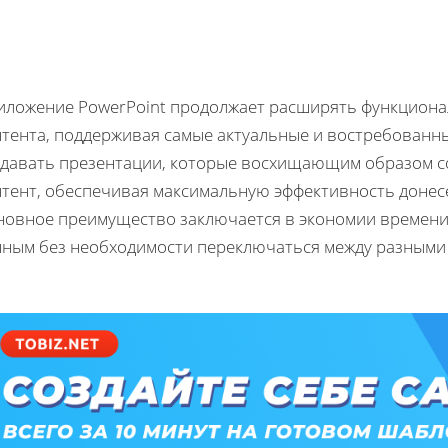
иложение PowerPoint продолжает расширять функциона
нтента, поддерживая самые актуальные и востребованн
здавать презентации, которые восхищающим образом с
нтент, обеспечивая максимальную эффективность донес
новное преимущество заключается в экономии времени 
нным без необходимости переключаться между разными