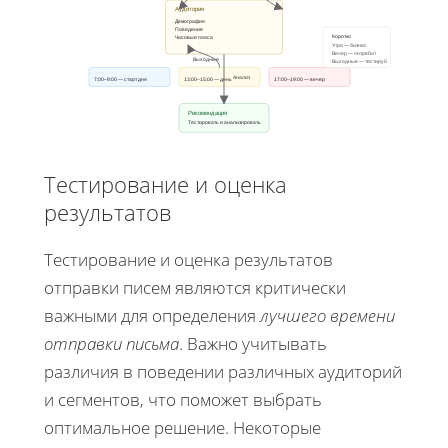
Аудитория
Демография
Поведение
Коротко
Часовые пояса
Утро — бизнес
Вечер — потребит
Выходные
Выходные — тестируй
Анализ
7:00–9:00 — старт дня
13:00–15:00 — день
17:00–19:00 — вечер
Рекомендация
Тестировать и анализировать
Тестирование и оценка
результатов
Тестирование и оценка результатов
отправки писем являются критически
важными для определения
лучшего времени
отправки письма
. Важно учитывать
различия в поведении различных аудиторий
и сегментов, что поможет выбрать
оптимальное решение. Некоторые