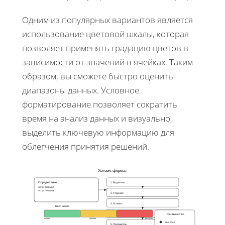
Одним из популярных вариантов является
использование цветовой шкалы, которая
позволяет применять градацию цветов в
зависимости от значений в ячейках. Таким
образом, вы сможете быстро оценить
диапазоны данных. Условное
форматирование позволяет сократить
время на анализ данных и визуально
выделить ключевую информацию для
облегчения принятия решений.
Условн. формат
Определение
1. Выделить
Авто-формат
по условиям
2. Главная
3. Условн.
Цвет. шкала
4. Выбрать
Преимущества
низкие
средние
высокие
Быстрее
5. Параметры