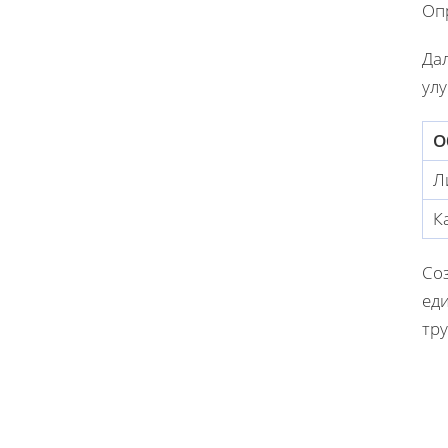
Опр
Да
ул
О
Л
К
Со
ед
тр