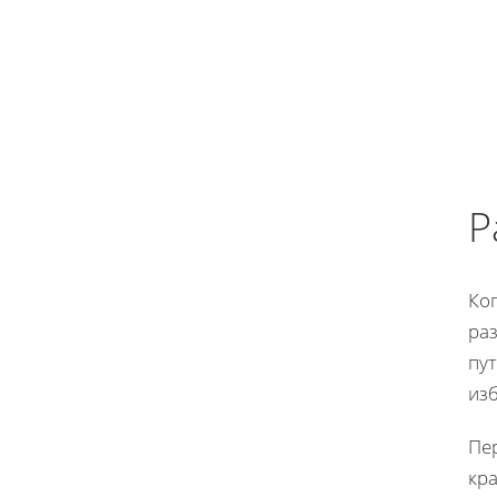
Р
Ког
раз
пу
из
Пе
кра