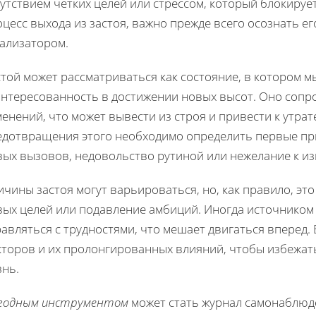
утствием четких целей или стрессом, который блокируе
цесс выхода из застоя, важно прежде всего осознать ег
тализатором.
той может рассматриваться как состояние, в котором м
интересованность в достижении новых высот. Оно сопр
енений, что может вывести из строя и привести к утрат
едотвращения этого необходимо определить первые приз
вых вызовов, недовольство рутиной или нежелание к и
чины застоя могут варьироваться, но, как правило, это
вых целей или подавление амбиций. Иногда источником
авляться с трудностями, что мешает двигаться вперед.
кторов и их пролонгированных влияний, чтобы избежат
знь.
годным инструментом
может стать журнал самонаблюд