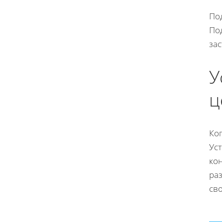
По
По
зас
У
ц
Ког
Уст
ко
ра
св