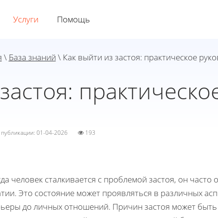
Услуги
Помощь
я
\
База знаний
\ Как выйти из застоя: практическое рук
 застоя: практическо
а публикации: 01-04-2026
193
да человек сталкивается с проблемой застоя, он част
атии. Это состояние может проявляться в различных ас
рьеры до личных отношений. Причин застоя может быть 