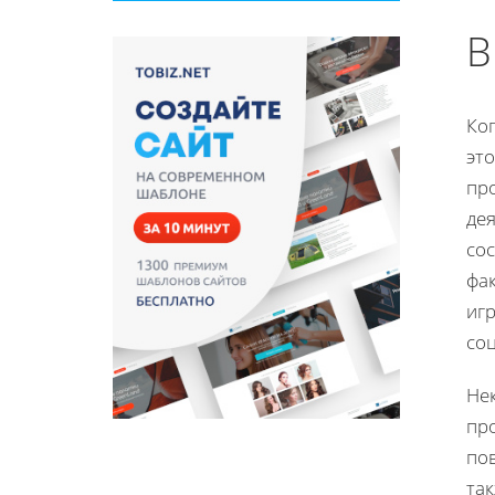
В
Ког
эт
пр
дея
сос
фак
игр
со
Не
пр
пов
так