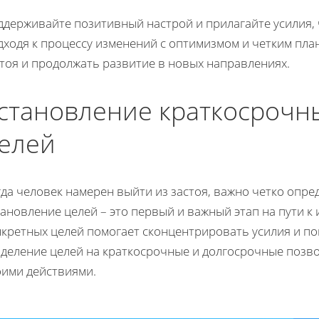
ддерживайте позитивный настрой и прилагайте усилия, 
дходя к процессу изменений с оптимизмом и четким пла
тоя и продолжать развитие в новых направлениях.
становление краткосрочн
елей
да человек намерен выйти из застоя, важно четко опред
ановление целей – это первый и важный этап на пути к
нкретных целей помогает сконцентрировать усилия и п
зделение целей на краткосрочные и долгосрочные позв
оими действиями.