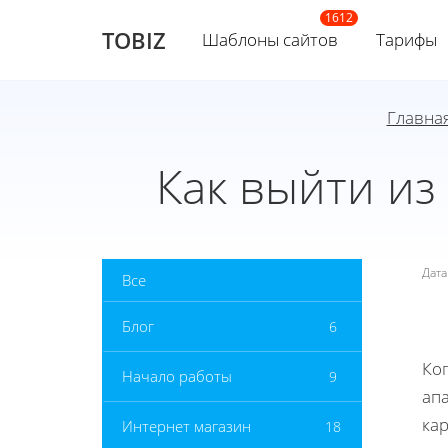
TOBIZ
Шаблоны сайтов
Тарифы
Главна
Как выйти из
Дат
Все
Блог
6
Ког
Начало работы
9
ап
ка
Интернет магазин
18