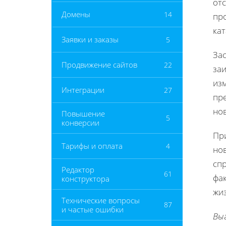
отс
Домены
14
про
ка
Заявки и заказы
5
Зас
Продвижение сайтов
22
за
изм
Интеграции
27
пр
но
Повышение
5
конверсии
При
Тарифы и оплата
4
но
спр
Редактор
61
фа
конструктора
жи
Технические вопросы
87
и частые ошибки
Вы