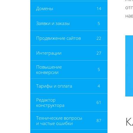
отп
Домены
14
на
Заявки и заказы
5
Продвижение сайтов
22
Интеграции
27
Повышение
5
конверсии
Тарифы и оплата
4
Редактор
61
конструктора
К
Технические вопросы
87
и частые ошибки