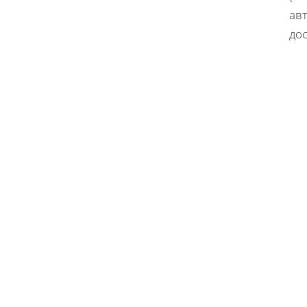
ав
дос