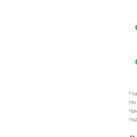
Гл
Но 
при
по