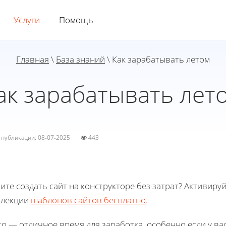
Услуги
Помощь
Главная
\
База знаний
\ Как зарабатывать летом
ак зарабатывать лет
а публикации: 08-07-2025
443
ите создать сайт на конструкторе без затрат? Активиру
ллекции
шаблонов сайтов бесплатно
.
о — отличное время для заработка, особенно если у ва