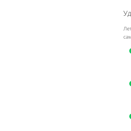
Уд
Лет
са