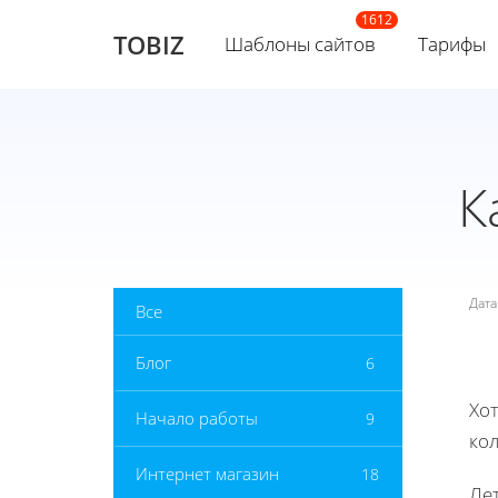
TOBIZ
Шаблоны сайтов
Тарифы
К
Дат
Все
Блог
6
Хот
Начало работы
9
ко
Интернет магазин
18
Лет