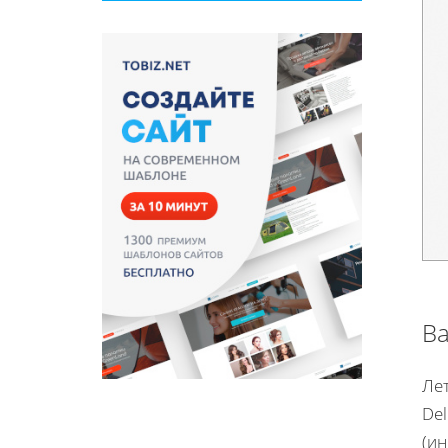
Ва
Лет
Del
(ин