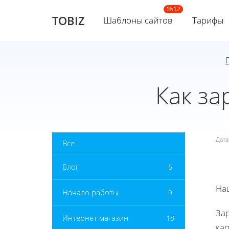
TOBIZ
Шаблоны сайтов
Тарифы
Как за
Дат
Все
Блог
6
На
Начало работы
9
За
Интернет магазин
18
кап