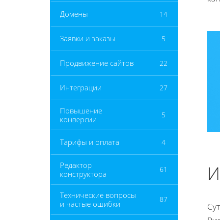
Домены
14
Заявки и заказы
5
Продвижение сайтов
22
Интеграции
27
Повышение
5
конверсии
Тарифы и оплата
4
Редактор
И
61
конструктора
Технические вопросы
87
и частые ошибки
Сут