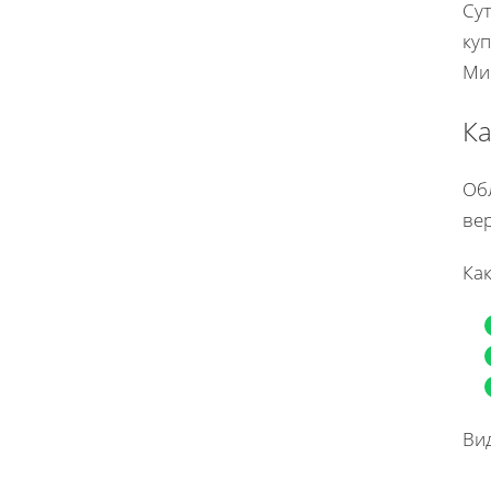
Сут
куп
Ми
Ка
Обл
ве
Как
Ви