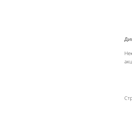
Ди
Не
акц
Стр