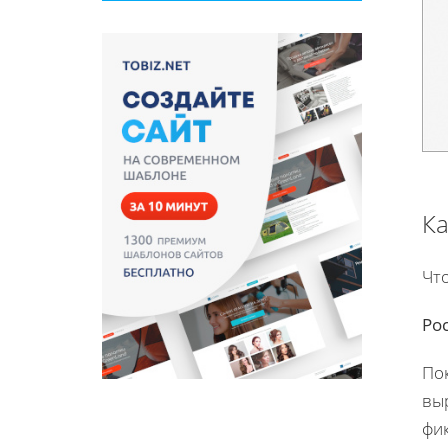
Ка
Что
Ро
По
выр
фи