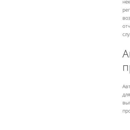
не
ре
во
от
сл
А
п
Ав
дл
вы
пр