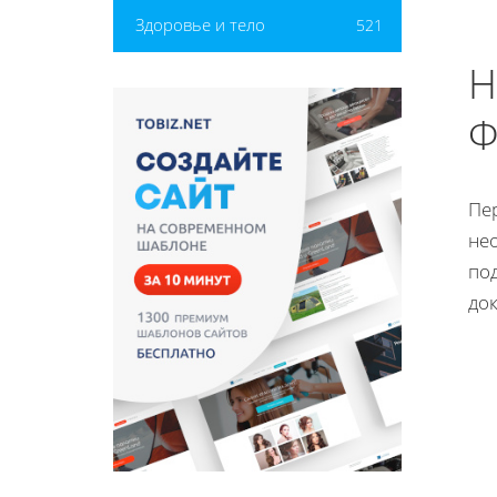
Здоровье и тело
521
Н
Ф
Пе
нео
под
до