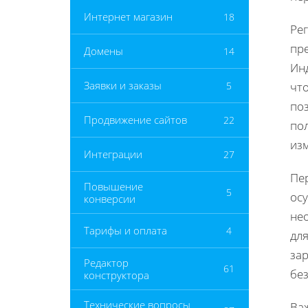
Интернет магазин
18
Ре
пр
Домены
14
Ин
Заявки и заказы
5
чт
по
Продвижение сайтов
22
по
из
Интеграции
27
Пе
Повышение
5
ос
конверсии
не
Тарифы и оплата
4
дл
за
Редактор
61
бе
конструктора
Технические вопросы
Важ