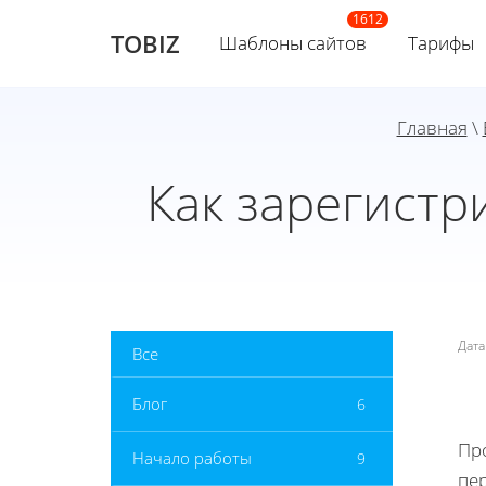
TOBIZ
Шаблоны сайтов
Тарифы
Главная
\
Как зарегистр
Дат
Все
Блог
6
Пр
Начало работы
9
пе