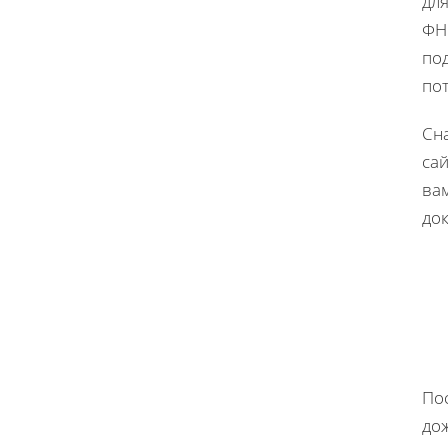
дл
ФН
по
по
Сн
са
ва
до
По
до