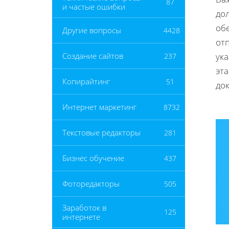
87
и частые ошибки
до
об
Другие вопросы
4428
от
ук
Создание сайтов
237
эт
Копирайтинг
51
док
Интернет маркетинг
8732
Текстовые редакторы
281
Бизнес обучение
437
Фоторедакторы
505
Заработок в
125
интернете