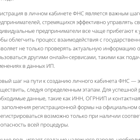
гистрация в личном кабинете ФНС является важным шаг
едпринимателей, стремящихся эффективно управлять с
дивидуальные предприниматели все чаще прибегают к 
обы облегчить процесс взаимодействия с государствен
зволяет не только проверять актуальную информацию о 
льзоваться другими онлайн-сервисами, такими как пода
менениях в данных ИП.
рвый шаг на пути к созданию личного кабинета ФНС — э
уществить, следуя определенным этапам. Для успешной 
обходимые данные, такие как ИНН, ОГРНИП и контактна
я заполнения регистрационной формы на официальном с
регистрироваться возможно только при наличии соотв
зопасность всей процедуры.
ную роль играет создание надежного пароля, необходи