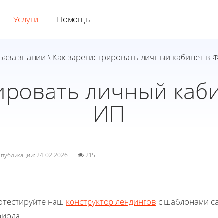
Услуги
Помощь
База знаний
\ Как зарегистрировать личный кабинет в 
ировать личный каб
ИП
а публикации: 24-02-2026
215
отестируйте наш
конструктор лендингов
с шаблонами са
риода.